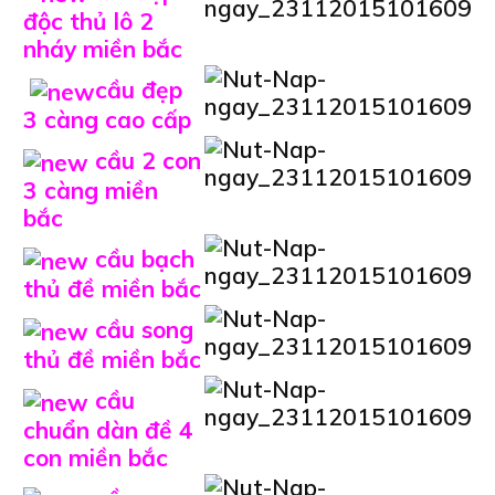
độc thủ lô 2
nháy miền bắc
cầu đẹp
3 càng cao cấp
cầu 2 con
3 càng miền
bắc
cầu bạch
thủ đề miền bắc
cầu song
thủ đề miền bắc
cầu
chuẩn dàn đề 4
con miền bắc