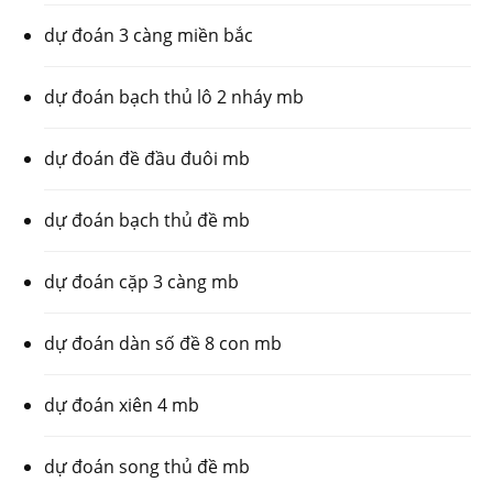
dự đoán 3 càng miền bắc
dự đoán bạch thủ lô 2 nháy mb
dự đoán đề đầu đuôi mb
dự đoán bạch thủ đề mb
dự đoán cặp 3 càng mb
dự đoán dàn số đề 8 con mb
dự đoán xiên 4 mb
dự đoán song thủ đề mb