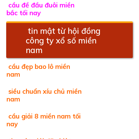
cầu đề đầu đuôi miền
bắc tối nay
tin mật từ hội đồng
công ty xổ số miền
nam
cầu đẹp bao lô miền
nam
siều chuẩn xíu chủ miền
nam
cầu giải 8 miền nam tối
nay