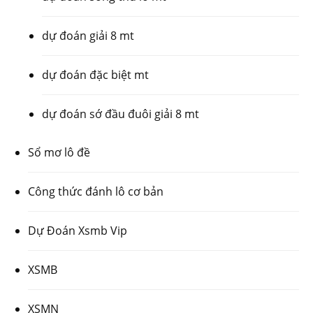
dự đoán giải 8 mt
dự đoán đặc biệt mt
dự đoán sớ đầu đuôi giải 8 mt
Sổ mơ lô đề
Công thức đánh lô cơ bản
Dự Đoán Xsmb Vip
XSMB
XSMN