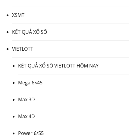
XSMT
KẾT QUẢ XỔ SỐ
VIETLOTT
KẾT QUẢ XỔ SỐ VIETLOTT HÔM NAY
Mega 6×45
Max 3D
Max 4D
Power 6/55