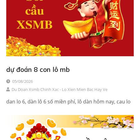
dự đoán 8 con lô mb
05/08/2026
Du Doan Xsmb Chinh Xac - Lo Xien Mien Bac Hay Ve
dan lo 6, dàn lô 6 số miền phí, lô dàn hôm nay, cau lo