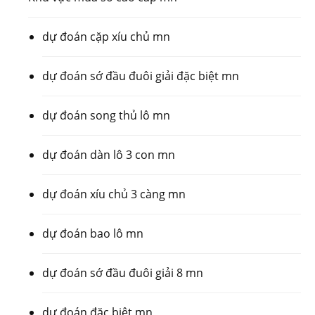
dự đoán cặp xíu chủ mn
dự đoán sớ đầu đuôi giải đặc biệt mn
dự đoán song thủ lô mn
dự đoán dàn lô 3 con mn
dự đoán xíu chủ 3 càng mn
dự đoán bao lô mn
dự đoán sớ đầu đuôi giải 8 mn
dự đoán đặc biệt mn