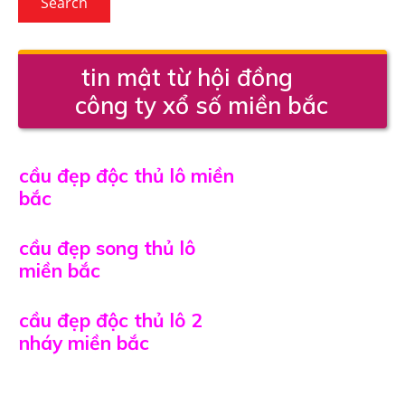
Search
tin mật từ hội đồng
công ty xổ số miền bắc
cầu đẹp độc thủ lô miền
bắc
cầu đẹp song thủ lô
miền bắc
cầu đẹp độc thủ lô 2
nháy miền bắc