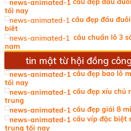
cầu đẹp đầu đuôi
tối nay
cầu đẹp đầu đuôi
biêt
cầu chuẩn lô 3 s
nam
tin mật từ hội đồng công
cầu đẹp bao lô m
tối nay
cầu đẹp xíu chủ 
trung
cầu đẹp giải 8 m
cầu víp đặc biệt
trung tối nay