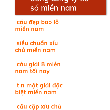
số miền nam
cầu đẹp bao lô
miền nam
siều chuẩn xíu
chủ miền nam
cầu giải 8 miền
nam tối nay
tin mật giải đặc
biệt miền nam
cầu cặp xíu chủ