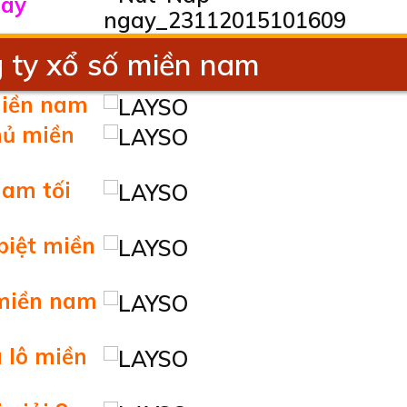
nay
g ty xổ số miền nam
miền nam
hủ miền
nam tối
biệt miền
 miền nam
 lô miền