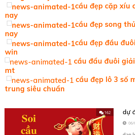
cầu đẹp cặp xíu c
nay
cầu đẹp song thủ 
nay
cầu đẹp đầu đuôi
win
cầu đẩu đuôi giải
mt
cầu đẹp lô 3 số 
trung siêu chuẩn
dự 
162
06/
dan l