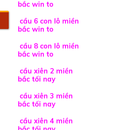
bắc win to
cầu 6 con lô miền
bắc win to
cầu 8 con lô miền
bắc win to
cầu xiên 2 miền
bắc tối nay
cầu xiên 3 miền
bắc tối nay
cầu xiên 4 miền
bắc tối nay