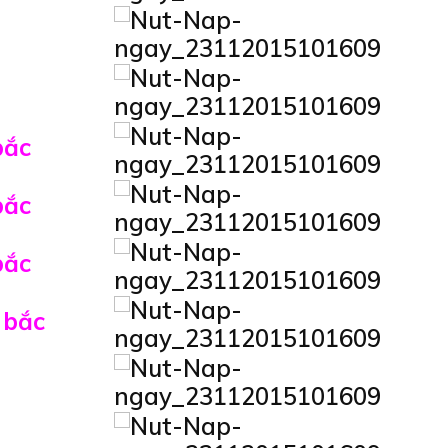
bắc
bắc
bắc
 bắc