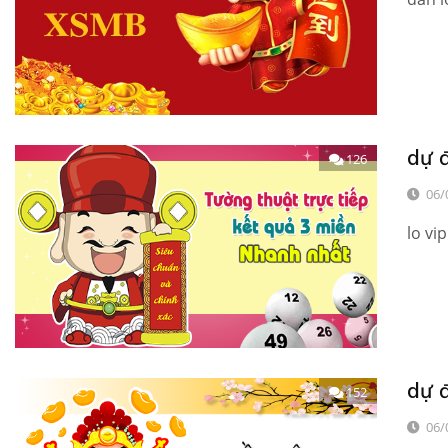
dự 
126
06/
lo vi
dự 
152
06/