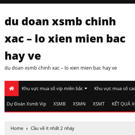
du doan xsmb chinh
xac – lo xien mien bac
hay ve
du doan xsmb chinh xac – lo xien mien bac hay ve
Khu vực mua số víp miền bắc
Khu vực mua số ca
Dự Đoán Xsmb Vip
XSMB
XSMN
XSMT
KẾT QUẢ X
Home
Cầu về ít nhất 2 nháy