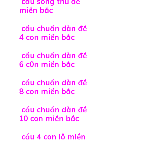
cầu song thủ đề
miền bắc
cầu chuẩn dàn đề
4 con miền bắc
cầu chuẩn dàn đề
6 c0n miền bắc
cầu chuẩn dàn đề
8 con miền bắc
cầu chuẩn dàn đề
10 con miền bắc
cầu 4 con lô miền