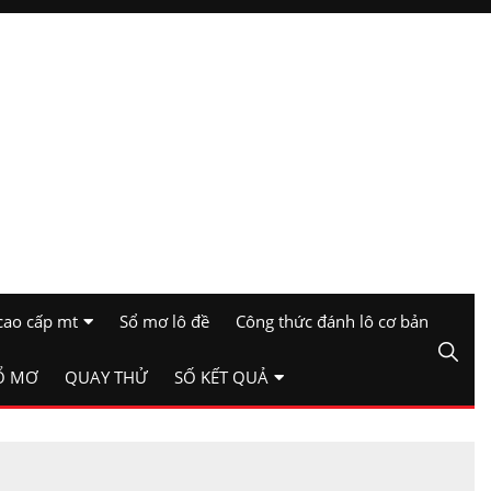
cao cấp mt
Sổ mơ lô đề
Công thức đánh lô cơ bản
Ổ MƠ
QUAY THỬ
SỐ KẾT QUẢ