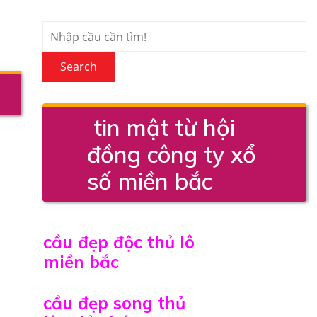
Search
tin mật từ hội
đồng công ty xổ
số miền bắc
cầu đẹp độc thủ lô
miền bắc
cầu đẹp song thủ