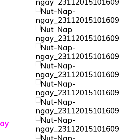
n
n
nay