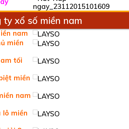
nay
g ty xổ số miền nam
miền nam
hủ miền
nam tối
biệt miền
 miền nam
 lô miền