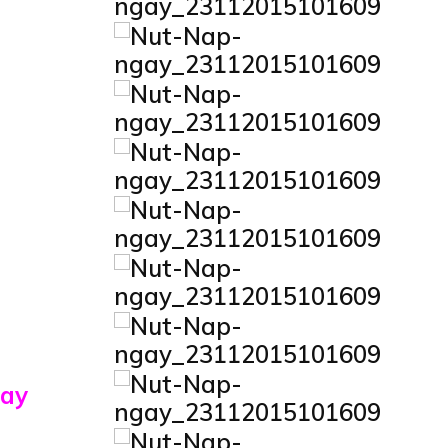
n
n
nay