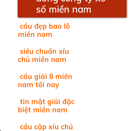
số miền nam
cầu đẹp bao lô
miền nam
siều chuẩn xíu
chủ miền nam
cầu giải 8 miền
nam tối nay
tin mật giải đặc
biệt miền nam
cầu cặp xíu chủ
b,