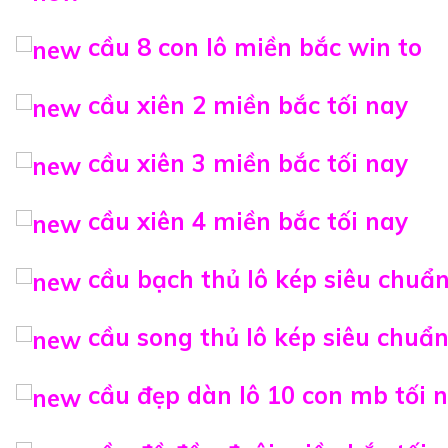
cầu 8 con lô miền bắc win to
cầu xiên 2 miền bắc tối nay
cầu xiên 3 miền bắc tối nay
cầu xiên 4 miền bắc tối nay
cầu bạch thủ lô kép siêu chuẩ
cầu song thủ lô kép siêu chuẩ
cầu đẹp dàn lô 10 con mb tối 