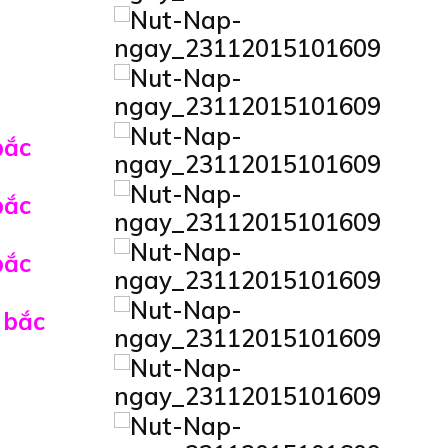
bắc
bắc
bắc
 bắc