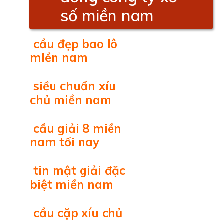
số miền nam
cầu đẹp bao lô
miền nam
siều chuẩn xíu
chủ miền nam
cầu giải 8 miền
nam tối nay
tin mật giải đặc
biệt miền nam
cầu cặp xíu chủ