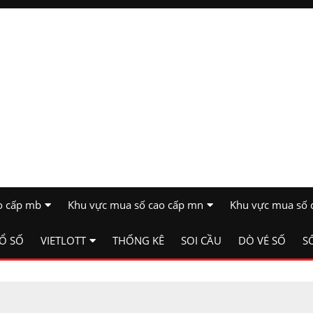
o cấp mb
Khu vực mua số cao cấp mn
Khu vực mua số 
Ổ SỐ
VIETLOTT
THỐNG KÊ
SOI CẦU
DÒ VÉ SỐ
S