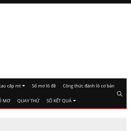
cao cấp mt
Sổ mơ lô đề
Công thức đánh lô cơ bản
Ổ MƠ
QUAY THỬ
SỐ KẾT QUẢ