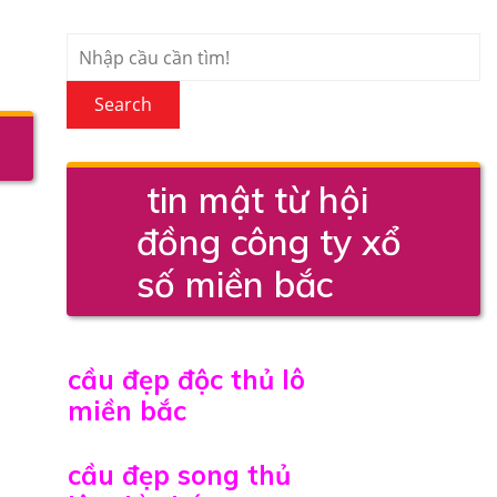
Search
tin mật từ hội
đồng công ty xổ
số miền bắc
cầu đẹp độc thủ lô
miền bắc
cầu đẹp song thủ