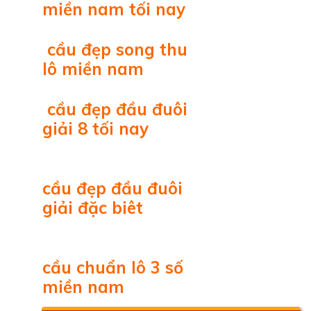
miền nam tối nay
cầu đẹp song thu
lô miền nam
cầu đẹp đầu đuôi
giải 8 tối nay
cầu đẹp đầu đuôi
giải đặc biêt
cầu chuẩn lô 3 số
miền nam