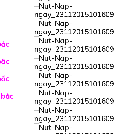
bắc
bắc
bắc
 bắc