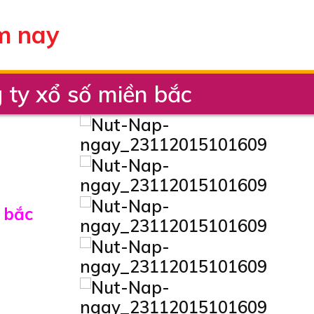
m nay
 ty xổ số miền bắc
 bắc