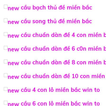
cầu bạch thủ đề miền bắc
cầu song thủ đề miền bắc
cầu chuẩn dàn đề 4 con miền 
cầu chuẩn dàn đề 6 c0n miền 
cầu chuẩn dàn đề 8 con miền 
cầu chuẩn dàn đề 10 con miền
cầu 4 con lô miền bắc win to
cầu 6 con lô miền bắc win to