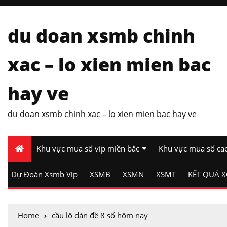
du doan xsmb chinh
xac – lo xien mien bac
hay ve
du doan xsmb chinh xac – lo xien mien bac hay ve
Khu vực mua số víp miền bắc
Khu vực mua số ca
Dự Đoán Xsmb Vip
XSMB
XSMN
XSMT
KẾT QUẢ X
Home
cầu lô dàn đề 8 số hôm nay