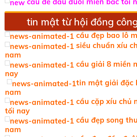
cầu đề đầu đuôi miền bắc tối 
tin mật từ hội đồng côn
cầu đẹp bao lô 
siều chuẩn xíu c
nam
cầu giải 8 miền 
nay
tin mật giải đặc 
nam
cầu cặp xíu chủ
tối nay
cầu đẹp song thu
nam