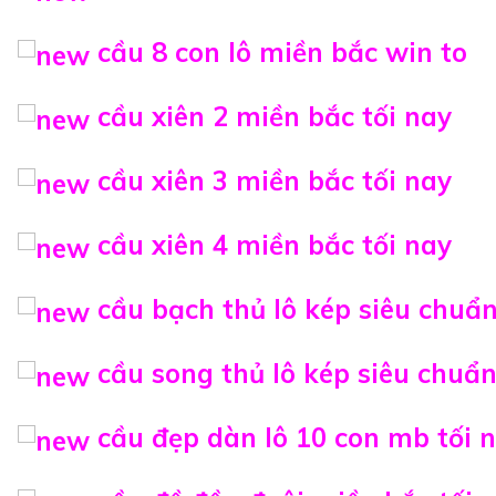
cầu 8 con lô miền bắc win to
cầu xiên 2 miền bắc tối nay
cầu xiên 3 miền bắc tối nay
cầu xiên 4 miền bắc tối nay
cầu bạch thủ lô kép siêu chuẩ
cầu song thủ lô kép siêu chuẩ
cầu đẹp dàn lô 10 con mb tối 