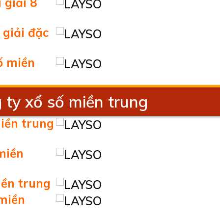
 giải 8
 giải đặc
ố miền
 ty xổ số miền trung
iền trung
miền
iền trung
 miền