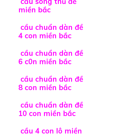
cầu song thủ đề
miền bắc
cầu chuẩn dàn đề
4 con miền bắc
cầu chuẩn dàn đề
6 c0n miền bắc
cầu chuẩn dàn đề
8 con miền bắc
cầu chuẩn dàn đề
10 con miền bắc
cầu 4 con lô miền