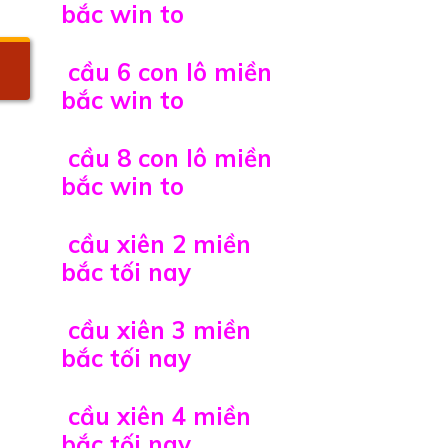
bắc win to
cầu 6 con lô miền
bắc win to
cầu 8 con lô miền
bắc win to
cầu xiên 2 miền
bắc tối nay
cầu xiên 3 miền
bắc tối nay
cầu xiên 4 miền
bắc tối nay