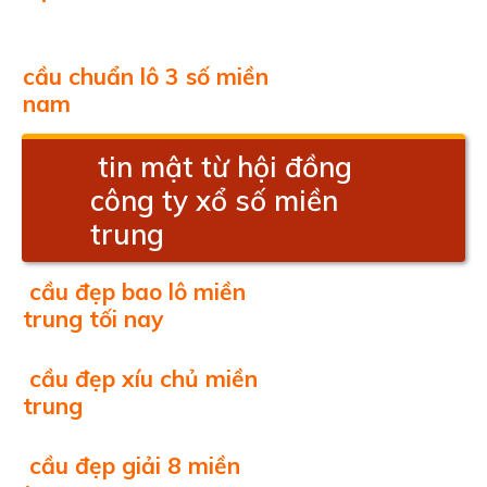
cầu chuẩn lô 3 số miền
nam
tin mật từ hội đồng
công ty xổ số miền
trung
cầu đẹp bao lô miền
trung tối nay
cầu đẹp xíu chủ miền
trung
cầu đẹp giải 8 miền