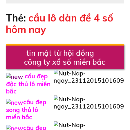
Thẻ:
cầu lô dàn đề 4 số
hôm nay
tin mật từ hội đồng
công ty xổ số miền bắc
cầu đẹp
độc thủ lô miền
bắc
cầu đẹp
song thủ lô
miền bắc
cầu đẹp