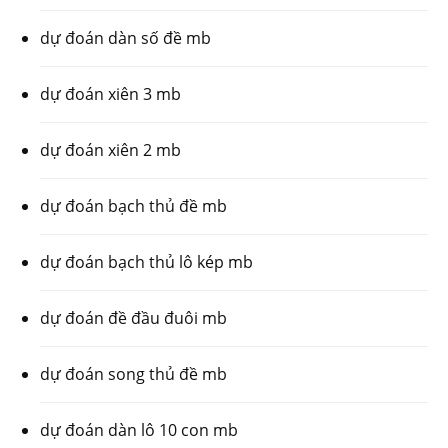
dự đoán dàn số đề mb
dự đoán xiên 3 mb
dự đoán xiên 2 mb
dự đoán bạch thủ đề mb
dự đoán bạch thủ lô kép mb
dự đoán đề đầu đuôi mb
dự đoán song thủ đề mb
dự đoán dàn lô 10 con mb