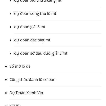
dự đoán xíu chủ 3 càng mt
dự đoán song thủ lô mt
dự đoán giải 8 mt
dự đoán đặc biệt mt
dự đoán sớ đầu đuôi giải 8 mt
Sổ mơ lô đề
Công thức đánh lô cơ bản
Dự Đoán Xsmb Vip
XSMB