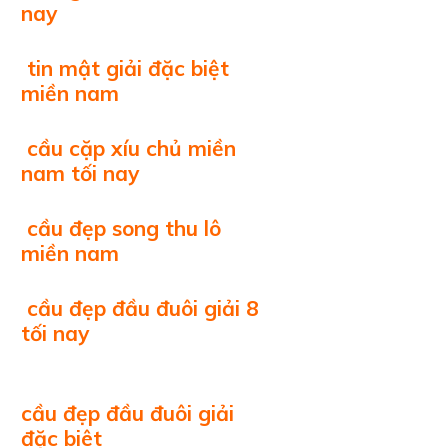
nay
tin mật giải đặc biệt
miền nam
cầu cặp xíu chủ miền
nam tối nay
cầu đẹp song thu lô
miền nam
cầu đẹp đầu đuôi giải 8
tối nay
cầu đẹp đầu đuôi giải
đặc biêt