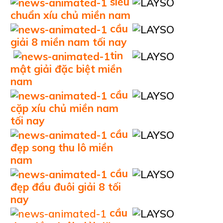
siều
chuẩn xíu chủ miền nam
cầu
giải 8 miền nam tối nay
tin
mật giải đặc biệt miền
nam
cầu
cặp xíu chủ miền nam
tối nay
cầu
đẹp song thu lô miền
nam
cầu
đẹp đầu đuôi giải 8 tối
nay
cầu