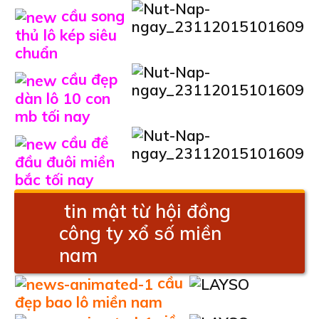
cầu song
thủ lô kép siêu
chuẩn
cầu đẹp
dàn lô 10 con
mb tối nay
cầu đề
đầu đuôi miền
bắc tối nay
tin mật từ hội đồng
công ty xổ số miền
nam
cầu
đẹp bao lô miền nam