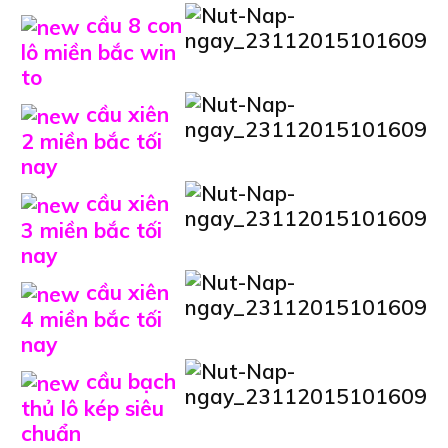
cầu 8 con
lô miền bắc win
to
cầu xiên
2 miền bắc tối
nay
cầu xiên
3 miền bắc tối
nay
cầu xiên
4 miền bắc tối
nay
cầu bạch
thủ lô kép siêu
chuẩn