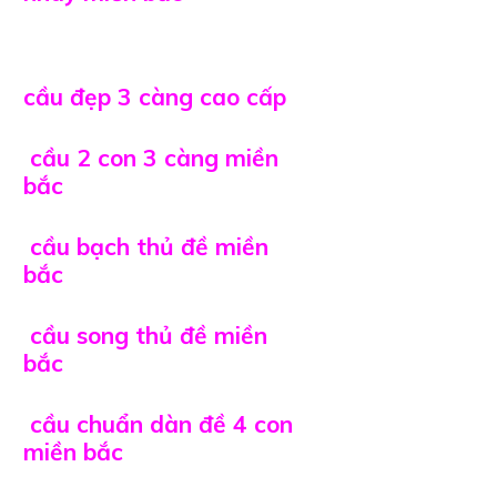
cầu đẹp 3 càng cao cấp
cầu 2 con 3 càng miền
bắc
cầu bạch thủ đề miền
bắc
cầu song thủ đề miền
bắc
cầu chuẩn dàn đề 4 con
miền bắc