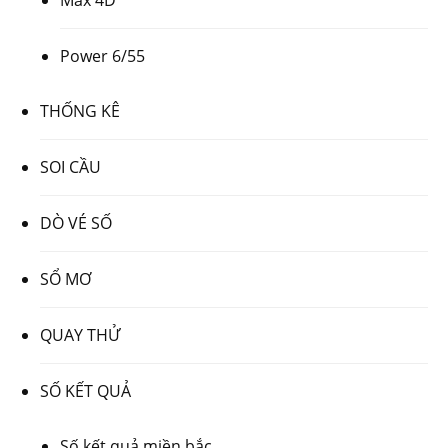
Power 6/55
THỐNG KÊ
SOI CẦU
DÒ VÉ SỐ
SỔ MƠ
QUAY THỬ
SỐ KẾT QUẢ
Số kết quả miền bắc