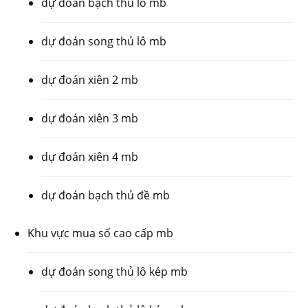
dự đoán bạch thủ lô mb
dự đoán song thủ lô mb
dự đoán xiên 2 mb
dự đoán xiên 3 mb
dự đoán xiên 4 mb
dự đoán bạch thủ đề mb
Khu vực mua số cao cấp mb
dự đoán song thủ lô kép mb