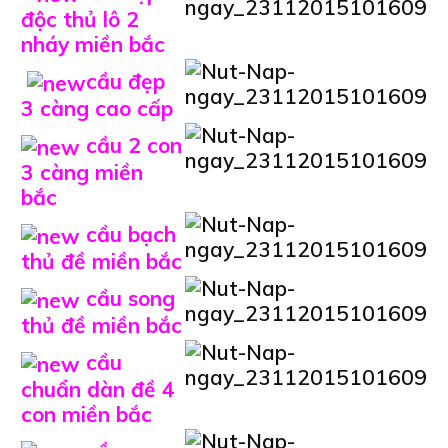
độc thủ lô 2
nháy miền bắc
cầu đẹp
3 càng cao cấp
cầu 2 con
3 càng miền
bắc
cầu bạch
thủ đề miền bắc
cầu song
thủ đề miền bắc
cầu
chuẩn dàn đề 4
con miền bắc