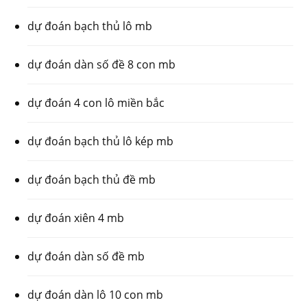
dự đoán bạch thủ lô mb
dự đoán dàn số đề 8 con mb
dự đoán 4 con lô miền bắc
dự đoán bạch thủ lô kép mb
dự đoán bạch thủ đề mb
dự đoán xiên 4 mb
dự đoán dàn số đề mb
dự đoán dàn lô 10 con mb