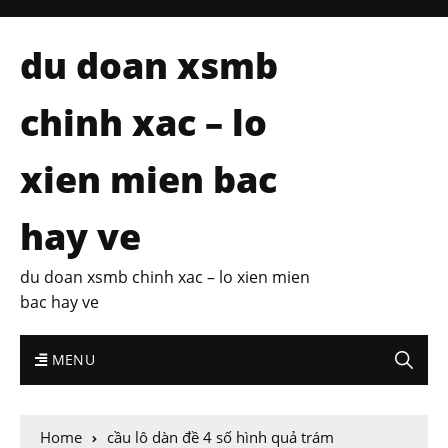
du doan xsmb
chinh xac – lo
xien mien bac
hay ve
du doan xsmb chinh xac – lo xien mien
bac hay ve
MENU
Home
cầu lô dàn đề 4 số hình quả trám