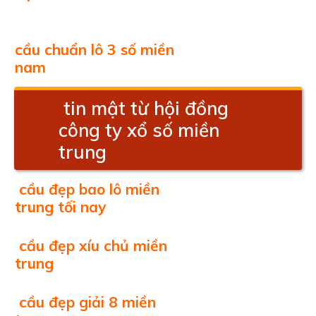
cầu chuẩn lô 3 số miền
nam
tin mật từ hội đồng
công ty xổ số miền
trung
cầu đẹp bao lô miền
trung tối nay
cầu đẹp xíu chủ miền
trung
cầu đẹp giải 8 miền