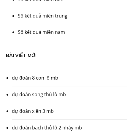
Số kết quả miền trung
Số kết quả miền nam
BÀI VIẾT MỚI
dự đoán 8 con lô mb
dự đoán song thủ lô mb
dự đoán xiên 3 mb
dự đoán bạch thủ lô 2 nháy mb