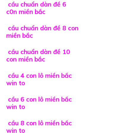
cầu chuẩn dàn đề 6
c0n miền bắc
cầu chuẩn dàn đề 8 con
miền bắc
cầu chuẩn dàn đề 10
con miền bắc
cầu 4 con lô miền bắc
win to
cầu 6 con lô miền bắc
win to
cầu 8 con lô miền bắc
win to