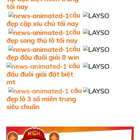
tối nay
cầu
đẹp cặp xíu chủ tối nay
cầu
đẹp song thủ lô tối nay
cầu
đẹp đầu đuôi giải 8 win
cầu
đẩu đuôi giải đặt biệt
mt
cầu
đẹp lô 3 số miền trung
siêu chuẩn