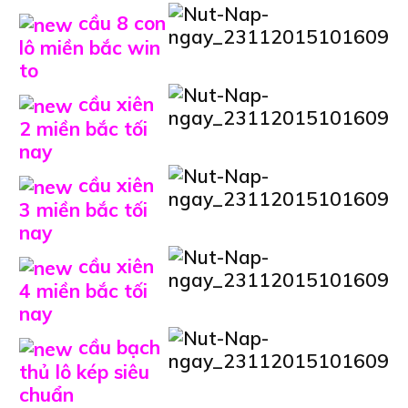
cầu 8 con
lô miền bắc win
to
cầu xiên
2 miền bắc tối
nay
cầu xiên
3 miền bắc tối
nay
cầu xiên
4 miền bắc tối
nay
cầu bạch
thủ lô kép siêu
chuẩn