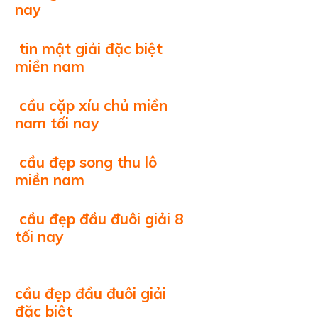
nay
tin mật giải đặc biệt
miền nam
cầu cặp xíu chủ miền
nam tối nay
cầu đẹp song thu lô
miền nam
cầu đẹp đầu đuôi giải 8
tối nay
cầu đẹp đầu đuôi giải
đặc biêt