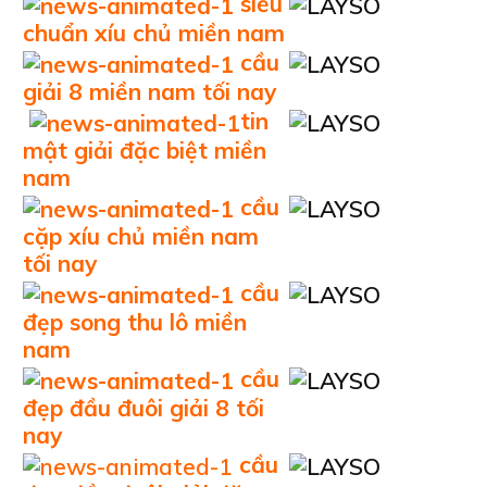
siều
chuẩn xíu chủ miền nam
cầu
giải 8 miền nam tối nay
tin
mật giải đặc biệt miền
nam
cầu
cặp xíu chủ miền nam
tối nay
cầu
đẹp song thu lô miền
nam
cầu
đẹp đầu đuôi giải 8 tối
nay
cầu