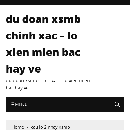
du doan xsmb
chinh xac – lo
xien mien bac
hay ve
du doan xsmb chinh xac – lo xien mien
bac hay ve
MENU
Home
cau lo 2 nhay xsmb