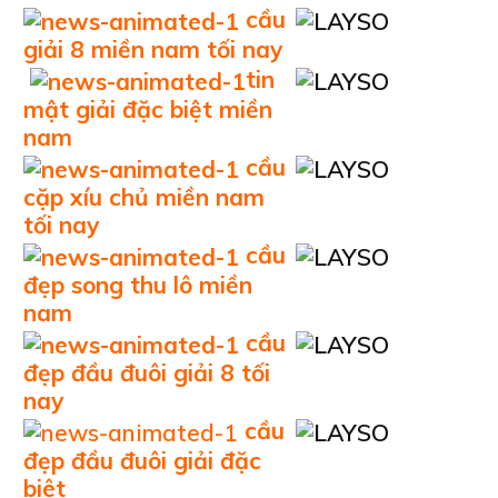
cầu
giải 8 miền nam tối nay
tin
mật giải đặc biệt miền
nam
cầu
cặp xíu chủ miền nam
tối nay
cầu
đẹp song thu lô miền
nam
cầu
đẹp đầu đuôi giải 8 tối
nay
cầu
đẹp đầu đuôi giải đặc
biêt