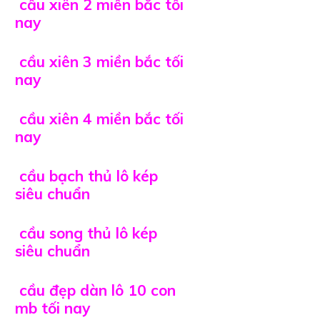
cầu xiên 2 miền bắc tối
nay
cầu xiên 3 miền bắc tối
nay
cầu xiên 4 miền bắc tối
nay
cầu bạch thủ lô kép
siêu chuẩn
cầu song thủ lô kép
siêu chuẩn
cầu đẹp dàn lô 10 con
mb tối nay