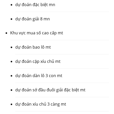
dự đoán đặc biệt mn
dự đoán giải 8 mn
Khu vực mua số cao cấp mt
dự đoán bao lô mt
dự đoán cặp xíu chủ mt
dự đoán dàn lô 3 con mt
dự đoán sớ đầu đuôi giải đặc biệt mt
dự đoán xíu chủ 3 càng mt