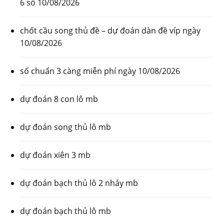
6 số 10/08/2026
chốt cầu song thủ đề – dự đoán dàn đề víp ngày
10/08/2026
số chuẩn 3 càng miễn phí ngày 10/08/2026
dự đoán 8 con lô mb
dự đoán song thủ lô mb
dự đoán xiên 3 mb
dự đoán bạch thủ lô 2 nháy mb
dự đoán bạch thủ lô mb