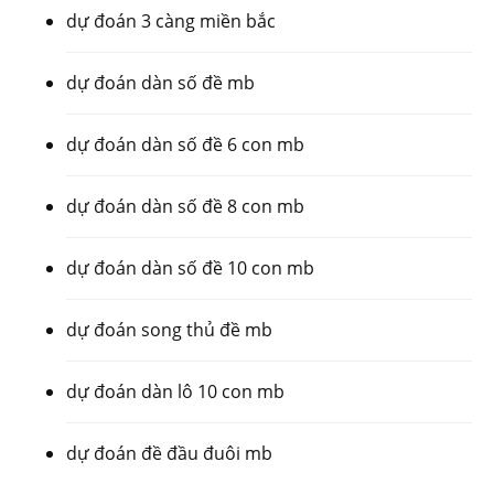
dự đoán 3 càng miền bắc
dự đoán dàn số đề mb
dự đoán dàn số đề 6 con mb
dự đoán dàn số đề 8 con mb
dự đoán dàn số đề 10 con mb
dự đoán song thủ đề mb
dự đoán dàn lô 10 con mb
dự đoán đề đầu đuôi mb