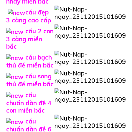
nháy miền bắc
cầu đẹp
3 càng cao cấp
cầu 2 con
3 càng miền
bắc
cầu bạch
thủ đề miền bắc
cầu song
thủ đề miền bắc
cầu
chuẩn dàn đề 4
con miền bắc
cầu
chuẩn dàn đề 6