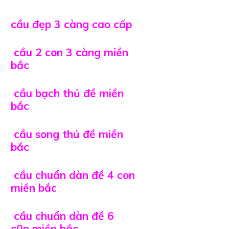
cầu đẹp 3 càng cao cấp
cầu 2 con 3 càng miền
bắc
cầu bạch thủ đề miền
bắc
cầu song thủ đề miền
bắc
cầu chuẩn dàn đề 4 con
miền bắc
cầu chuẩn dàn đề 6
c0n miền bắc