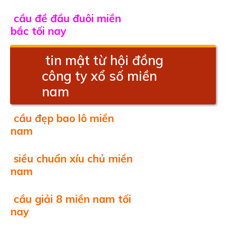
cầu đề đầu đuôi miền
bắc tối nay
tin mật từ hội đồng
công ty xổ số miền
nam
cầu đẹp bao lô miền
nam
siều chuẩn xíu chủ miền
nam
cầu giải 8 miền nam tối
nay