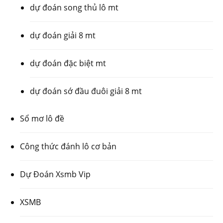
dự đoán song thủ lô mt
dự đoán giải 8 mt
dự đoán đặc biệt mt
dự đoán sớ đầu đuôi giải 8 mt
Sổ mơ lô đề
Công thức đánh lô cơ bản
Dự Đoán Xsmb Vip
XSMB