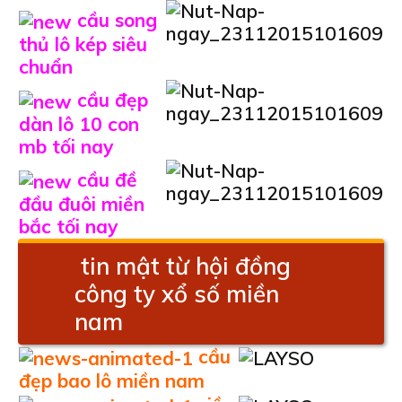
cầu song
thủ lô kép siêu
chuẩn
cầu đẹp
dàn lô 10 con
mb tối nay
cầu đề
đầu đuôi miền
bắc tối nay
tin mật từ hội đồng
công ty xổ số miền
nam
cầu
đẹp bao lô miền nam