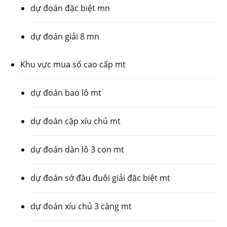
dự đoán đặc biệt mn
dự đoán giải 8 mn
Khu vực mua số cao cấp mt
dự đoán bao lô mt
dự đoán cặp xíu chủ mt
dự đoán dàn lô 3 con mt
dự đoán sớ đầu đuôi giải đặc biệt mt
dự đoán xíu chủ 3 càng mt