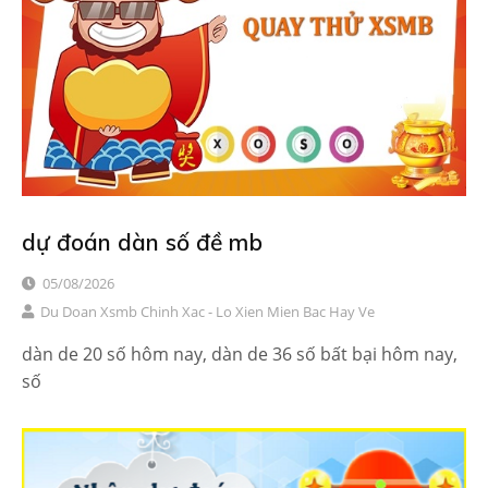
dự đoán dàn số đề mb
05/08/2026
Du Doan Xsmb Chinh Xac - Lo Xien Mien Bac Hay Ve
dàn de 20 số hôm nay, dàn de 36 số bất bại hôm nay,
số