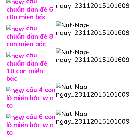
cầu
chuẩn dàn đề 6
c0n miền bắc
cầu
chuẩn dàn đề 8
con miền bắc
cầu
chuẩn dàn đề
10 con miền
bắc
cầu 4 con
lô miền bắc win
to
cầu 6 con
lô miền bắc win
to