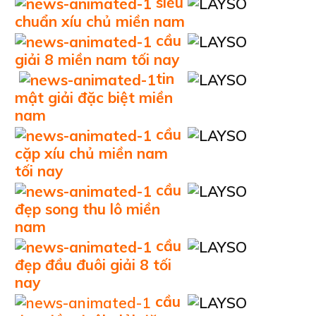
siều
chuẩn xíu chủ miền nam
cầu
giải 8 miền nam tối nay
tin
mật giải đặc biệt miền
nam
cầu
cặp xíu chủ miền nam
tối nay
cầu
đẹp song thu lô miền
nam
cầu
đẹp đầu đuôi giải 8 tối
nay
cầu