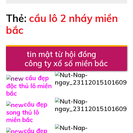
Thẻ:
cầu lô 2 nháy miền
bắc
tin mật từ hội đồng
công ty xổ số miền bắc
cầu đẹp
độc thủ lô miền
bắc
cầu đẹp
song thủ lô
miền bắc
cầu đẹp