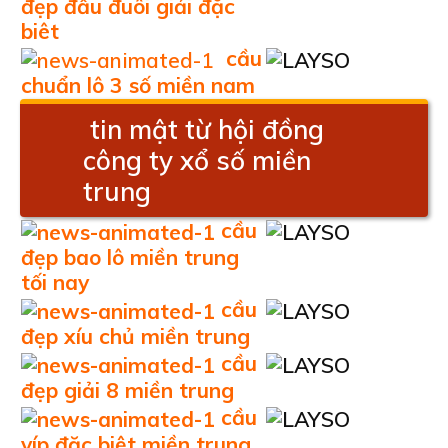
đẹp đầu đuôi giải đặc
biêt
cầu
chuẩn lô 3 số miền nam
tin mật từ hội đồng
công ty xổ số miền
trung
cầu
đẹp bao lô miền trung
tối nay
cầu
đẹp xíu chủ miền trung
cầu
đẹp giải 8 miền trung
cầu
víp đặc biệt miền trung