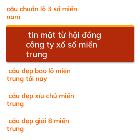
cầu chuẩn lô 3 số miền
nam
tin mật từ hội đồng
công ty xổ số miền
trung
cầu đẹp bao lô miền
trung tối nay
cầu đẹp xíu chủ miền
trung
cầu đẹp giải 8 miền
trung