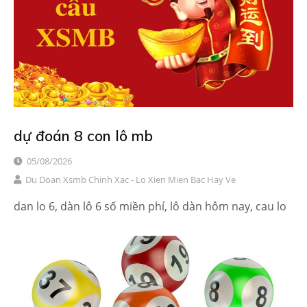
dự đoán 8 con lô mb
05/08/2026
Du Doan Xsmb Chinh Xac - Lo Xien Mien Bac Hay Ve
dan lo 6, dàn lô 6 số miền phí, lô dàn hôm nay, cau lo