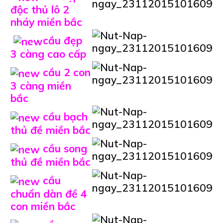
độc thủ lô 2
nháy miền bắc
cầu đẹp
3 càng cao cấp
cầu 2 con
3 càng miền
bắc
cầu bạch
thủ đề miền bắc
cầu song
thủ đề miền bắc
cầu
chuẩn dàn đề 4
con miền bắc