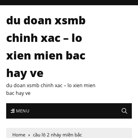
du doan xsmb
chinh xac – lo
xien mien bac
hay ve
du doan xsmb chinh xac – lo xien mien
bac hay ve
MENU
Home
cầu lô 2 nháy miền bắc