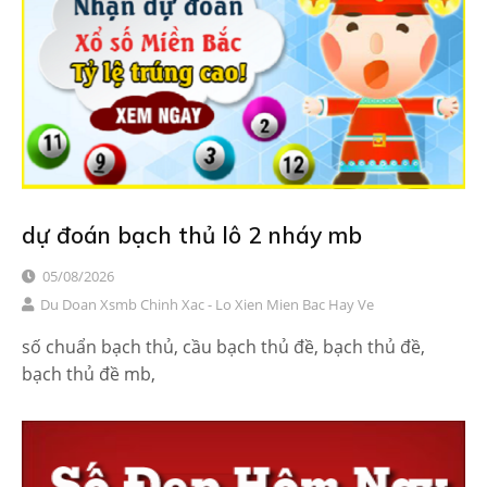
dự đoán bạch thủ lô 2 nháy mb
05/08/2026
Du Doan Xsmb Chinh Xac - Lo Xien Mien Bac Hay Ve
số chuẩn bạch thủ, cầu bạch thủ đề, bạch thủ đề,
bạch thủ đề mb,