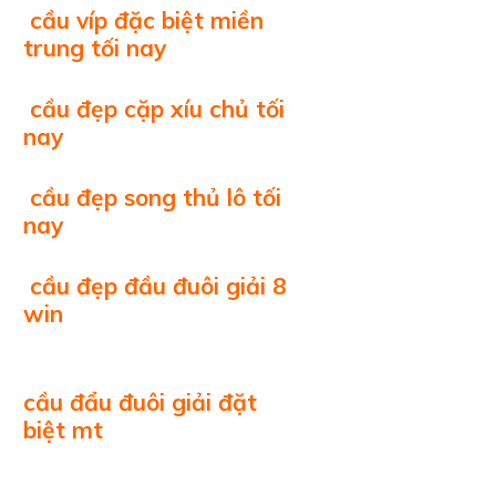
cầu víp đặc biệt miền
trung tối nay
cầu đẹp cặp xíu chủ tối
nay
cầu đẹp song thủ lô tối
nay
cầu đẹp đầu đuôi giải 8
win
cầu đẩu đuôi giải đặt
biệt mt