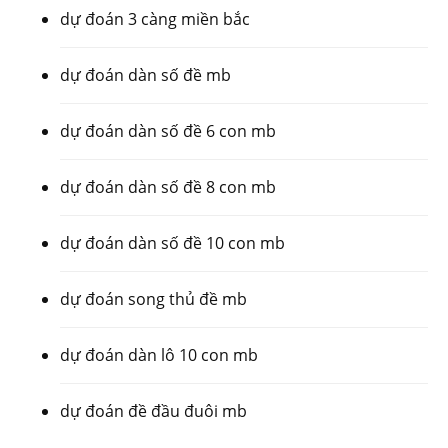
dự đoán 3 càng miền bắc
dự đoán dàn số đề mb
dự đoán dàn số đề 6 con mb
dự đoán dàn số đề 8 con mb
dự đoán dàn số đề 10 con mb
dự đoán song thủ đề mb
dự đoán dàn lô 10 con mb
dự đoán đề đầu đuôi mb