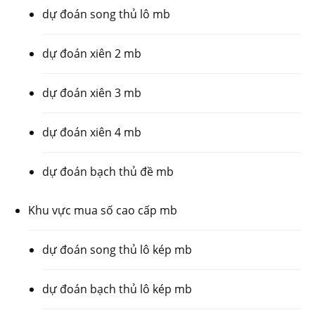
dự đoán song thủ lô mb
dự đoán xiên 2 mb
dự đoán xiên 3 mb
dự đoán xiên 4 mb
dự đoán bạch thủ đề mb
Khu vực mua số cao cấp mb
dự đoán song thủ lô kép mb
dự đoán bạch thủ lô kép mb