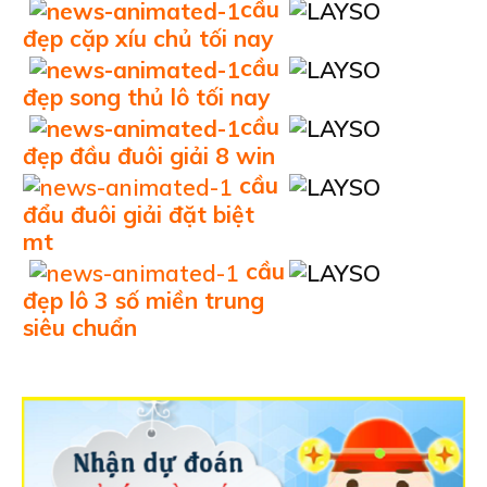
cầu
đẹp cặp xíu chủ tối nay
cầu
đẹp song thủ lô tối nay
cầu
đẹp đầu đuôi giải 8 win
cầu
đẩu đuôi giải đặt biệt
mt
cầu
đẹp lô 3 số miền trung
siêu chuẩn