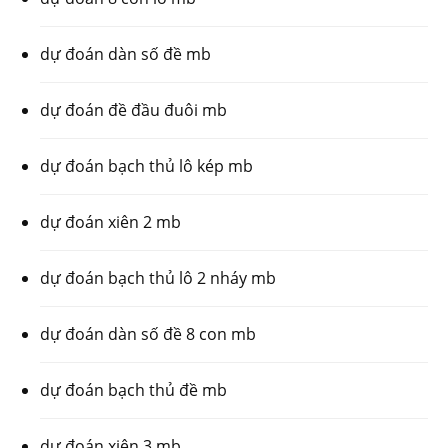
dự đoán dàn số đề mb
dự đoán đề đầu đuôi mb
dự đoán bạch thủ lô kép mb
dự đoán xiên 2 mb
dự đoán bạch thủ lô 2 nháy mb
dự đoán dàn số đề 8 con mb
dự đoán bạch thủ đề mb
dự đoán xiên 3 mb