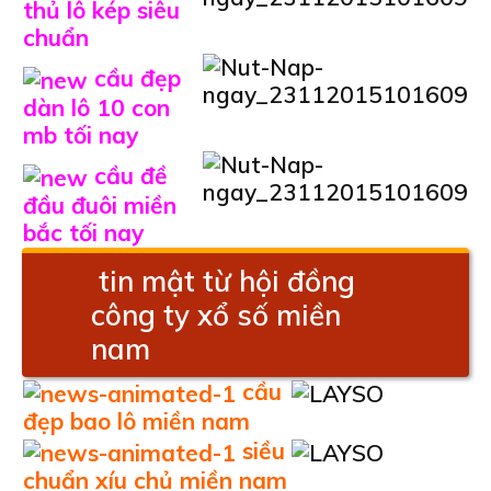
thủ lô kép siêu
chuẩn
cầu đẹp
dàn lô 10 con
mb tối nay
cầu đề
đầu đuôi miền
bắc tối nay
tin mật từ hội đồng
công ty xổ số miền
nam
cầu
đẹp bao lô miền nam
siều
chuẩn xíu chủ miền nam