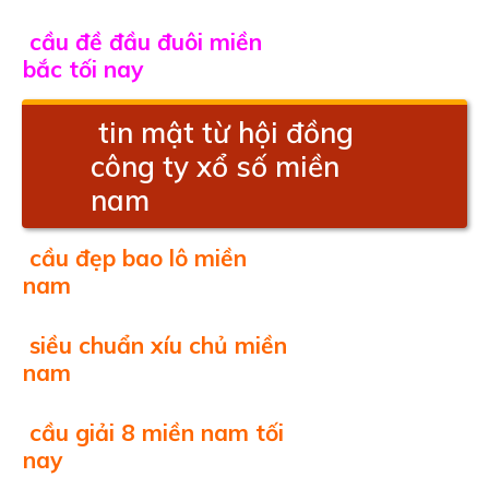
cầu đề đầu đuôi miền
bắc tối nay
tin mật từ hội đồng
công ty xổ số miền
nam
cầu đẹp bao lô miền
nam
siều chuẩn xíu chủ miền
nam
cầu giải 8 miền nam tối
nay