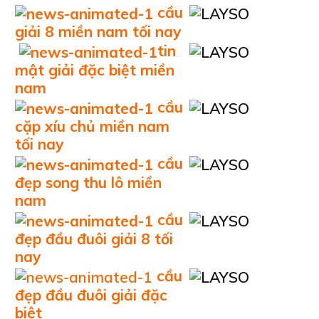
cầu
giải 8 miền nam tối nay
tin
mật giải đặc biệt miền
nam
cầu
cặp xíu chủ miền nam
tối nay
cầu
đẹp song thu lô miền
nam
cầu
đẹp đầu đuôi giải 8 tối
nay
cầu
đẹp đầu đuôi giải đặc
biêt