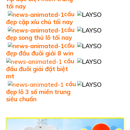
tối nay
cầu
đẹp cặp xíu chủ tối nay
cầu
đẹp song thủ lô tối nay
cầu
đẹp đầu đuôi giải 8 win
cầu
đẩu đuôi giải đặt biệt
mt
cầu
đẹp lô 3 số miền trung
siêu chuẩn