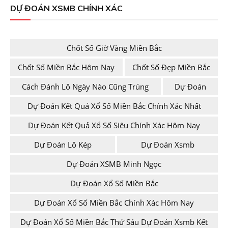
DỰ ĐOÁN XSMB CHÍNH XÁC
Chốt Số Giờ Vàng Miền Bắc
Chốt Số Miền Bắc Hôm Nay
Chốt Số Đẹp Miền Bắc
Cách Đánh Lô Ngày Nào Cũng Trúng
Dự Đoán
Dự Đoán Kết Quả Xổ Số Miền Bắc Chính Xác Nhất
Dự Đoán Kết Quả Xổ Số Siêu Chính Xác Hôm Nay
Dự Đoán Lô Kép
Dự Đoán Xsmb
Dự Đoán XSMB Minh Ngọc
Dự Đoán Xổ Số Miền Bắc
Dự Đoán Xổ Số Miền Bắc Chính Xác Hôm Nay
Dự Đoán Xổ Số Miền Bắc Thứ Sáu Dự Đoán Xsmb Kết