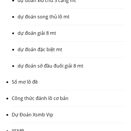
dự đoán xíu chủ 3 càng mt
dự đoán song thủ lô mt
dự đoán giải 8 mt
dự đoán đặc biệt mt
dự đoán sớ đầu đuôi giải 8 mt
Sổ mơ lô đề
Công thức đánh lô cơ bản
Dự Đoán Xsmb Vip
XSMB