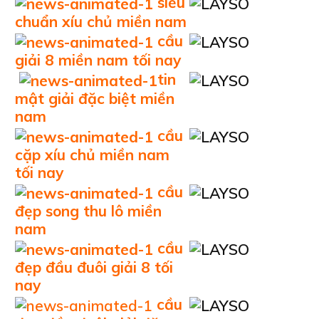
siều
chuẩn xíu chủ miền nam
cầu
giải 8 miền nam tối nay
tin
mật giải đặc biệt miền
nam
cầu
cặp xíu chủ miền nam
tối nay
cầu
đẹp song thu lô miền
nam
cầu
đẹp đầu đuôi giải 8 tối
nay
cầu