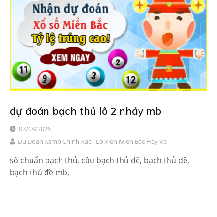
dự đoán bạch thủ lô 2 nháy mb
07/08/2026
Du Doan Xsmb Chinh Xac - Lo Xien Mien Bac Hay Ve
số chuẩn bạch thủ, cầu bạch thủ đề, bạch thủ đề,
bạch thủ đề mb,