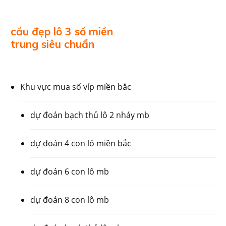
cầu đẹp lô 3 số miền
trung siêu chuẩn
Khu vực mua số víp miền bắc
dự đoán bạch thủ lô 2 nháy mb
dự đoán 4 con lô miền bắc
dự đoán 6 con lô mb
dự đoán 8 con lô mb