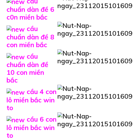
cầu
chuẩn dàn đề 6
c0n miền bắc
cầu
chuẩn dàn đề 8
con miền bắc
cầu
chuẩn dàn đề
10 con miền
bắc
cầu 4 con
lô miền bắc win
to
cầu 6 con
lô miền bắc win
to