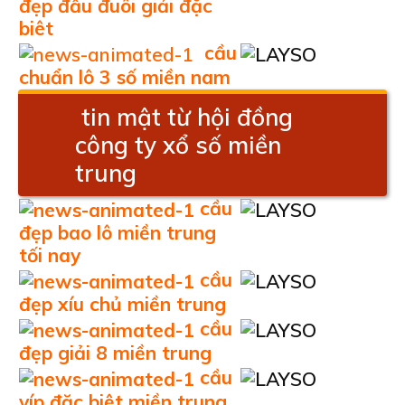
đẹp đầu đuôi giải đặc
biêt
cầu
chuẩn lô 3 số miền nam
tin mật từ hội đồng
công ty xổ số miền
trung
cầu
đẹp bao lô miền trung
tối nay
cầu
đẹp xíu chủ miền trung
cầu
đẹp giải 8 miền trung
cầu
víp đặc biệt miền trung