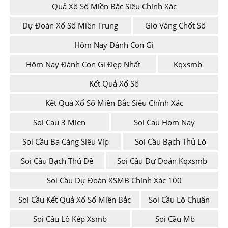
Quả Xổ Số Miền Bắc Siêu Chính Xác
Dự Đoán Xổ Số Miền Trung
Giờ Vàng Chốt Số
Hôm Nay Đánh Con Gì
Hôm Nay Đánh Con Gì Đẹp Nhất
Kqxsmb
Kết Quả Xổ Số
Kết Quả Xổ Số Miền Bắc Siêu Chính Xác
Soi Cau 3 Mien
Soi Cau Hom Nay
Soi Cầu Ba Càng Siêu Víp
Soi Cầu Bạch Thủ Lô
Soi Cầu Bạch Thủ Đề
Soi Cầu Dự Đoán Kqxsmb
Soi Cầu Dự Đoán XSMB Chính Xác 100
Soi Cầu Kết Quả Xổ Số Miền Bắc
Soi Cầu Lô Chuẩn
Soi Cầu Lô Kép Xsmb
Soi Cầu Mb