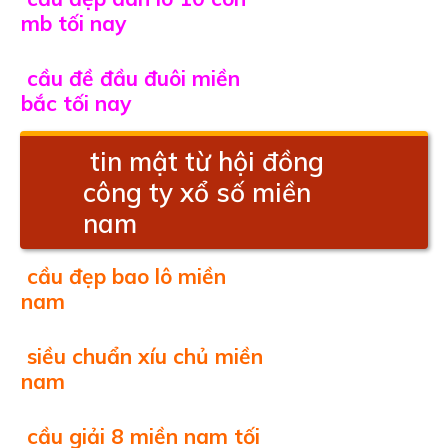
mb tối nay
cầu đề đầu đuôi miền
bắc tối nay
tin mật từ hội đồng
công ty xổ số miền
nam
cầu đẹp bao lô miền
nam
siều chuẩn xíu chủ miền
nam
cầu giải 8 miền nam tối