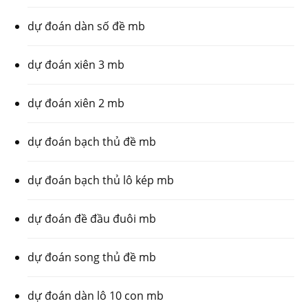
dự đoán dàn số đề mb
dự đoán xiên 3 mb
dự đoán xiên 2 mb
dự đoán bạch thủ đề mb
dự đoán bạch thủ lô kép mb
dự đoán đề đầu đuôi mb
dự đoán song thủ đề mb
dự đoán dàn lô 10 con mb