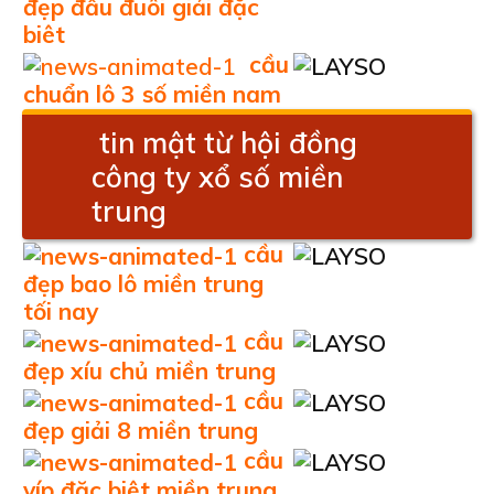
đẹp đầu đuôi giải đặc
biêt
cầu
chuẩn lô 3 số miền nam
tin mật từ hội đồng
công ty xổ số miền
trung
cầu
đẹp bao lô miền trung
tối nay
cầu
đẹp xíu chủ miền trung
cầu
đẹp giải 8 miền trung
cầu
víp đặc biệt miền trung