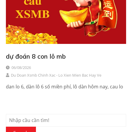
dự đoán 8 con lô mb
06/08/2026
Du Doan Xsmb Chinh Xac - Lo Xien Mien Bac Hay Ve
dan lo 6, dàn lô 6 số miền phí, lô dàn hôm nay, cau lo