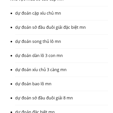
dự đoán cặp xíu chủ mn
dự đoán sớ đầu đuôi giải đặc biệt mn
dự đoán song thủ lô mn
dự đoán dàn lô 3 con mn
dự đoán xíu chủ 3 càng mn
dự đoán bao lô mn
dự đoán sớ đầu đuôi giải 8 mn
dự đoán đặc biệt mn