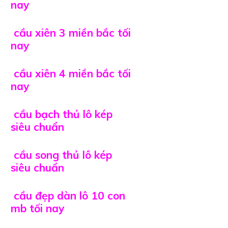
nay
cầu xiên 3 miền bắc tối
nay
cầu xiên 4 miền bắc tối
nay
cầu bạch thủ lô kép
siêu chuẩn
cầu song thủ lô kép
siêu chuẩn
cầu đẹp dàn lô 10 con
mb tối nay