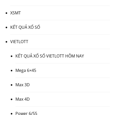
XSMT
KẾT QUẢ XỔ SỐ
VIETLOTT
KẾT QUẢ XỔ SỐ VIETLOTT HÔM NAY
Mega 6×45
Max 3D
Max 4D
Power 6/55