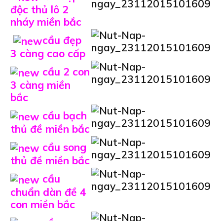
độc thủ lô 2
nháy miền bắc
cầu đẹp
3 càng cao cấp
cầu 2 con
3 càng miền
bắc
cầu bạch
thủ đề miền bắc
cầu song
thủ đề miền bắc
cầu
chuẩn dàn đề 4
con miền bắc