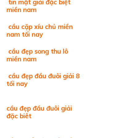
tin mật giải đặc biệt
miền nam
cầu cặp xíu chủ miền
nam tối nay
cầu đẹp song thu lô
miền nam
cầu đẹp đầu đuôi giải 8
tối nay
cầu đẹp đầu đuôi giải
đặc biêt