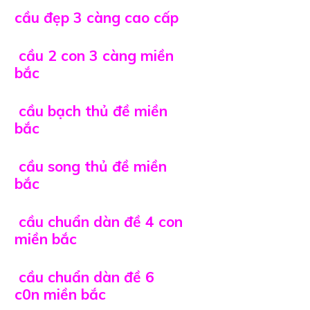
cầu đẹp 3 càng cao cấp
cầu 2 con 3 càng miền
bắc
cầu bạch thủ đề miền
bắc
cầu song thủ đề miền
bắc
cầu chuẩn dàn đề 4 con
miền bắc
cầu chuẩn dàn đề 6
c0n miền bắc