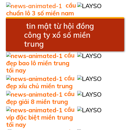
cầu
chuẩn lô 3 số miền nam
tin mật từ hội đồng
công ty xổ số miền
trung
cầu
đẹp bao lô miền trung
tối nay
cầu
đẹp xíu chủ miền trung
cầu
đẹp giải 8 miền trung
cầu
víp đặc biệt miền trung
tối nay