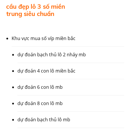
cầu đẹp lô 3 số miền
trung siêu chuẩn
Khu vực mua số víp miền bắc
dự đoán bạch thủ lô 2 nháy mb
dự đoán 4 con lô miền bắc
dự đoán 6 con lô mb
dự đoán 8 con lô mb
dự đoán bạch thủ lô mb