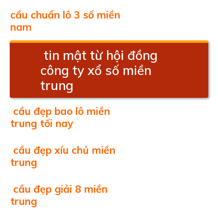
cầu chuẩn lô 3 số miền
nam
tin mật từ hội đồng
công ty xổ số miền
trung
cầu đẹp bao lô miền
trung tối nay
cầu đẹp xíu chủ miền
trung
cầu đẹp giải 8 miền
trung