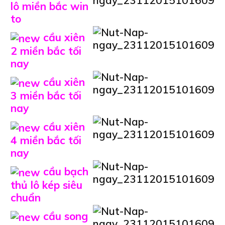
lô miền bắc win
to
cầu xiên
2 miền bắc tối
nay
cầu xiên
3 miền bắc tối
nay
cầu xiên
4 miền bắc tối
nay
cầu bạch
thủ lô kép siêu
chuẩn
cầu song