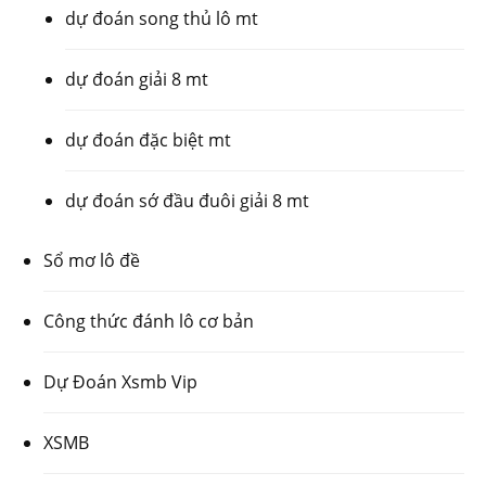
dự đoán song thủ lô mt
dự đoán giải 8 mt
dự đoán đặc biệt mt
dự đoán sớ đầu đuôi giải 8 mt
Sổ mơ lô đề
Công thức đánh lô cơ bản
Dự Đoán Xsmb Vip
XSMB