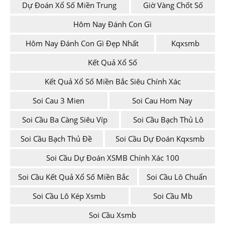
Dự Đoán Xổ Số Miền Trung
Giờ Vàng Chốt Số
Hôm Nay Đánh Con Gì
Hôm Nay Đánh Con Gì Đẹp Nhất
Kqxsmb
Kết Quả Xổ Số
Kết Quả Xổ Số Miền Bắc Siêu Chính Xác
Soi Cau 3 Mien
Soi Cau Hom Nay
Soi Cầu Ba Càng Siêu Víp
Soi Cầu Bạch Thủ Lô
Soi Cầu Bạch Thủ Đề
Soi Cầu Dự Đoán Kqxsmb
Soi Cầu Dự Đoán XSMB Chính Xác 100
Soi Cầu Kết Quả Xổ Số Miền Bắc
Soi Cầu Lô Chuẩn
Soi Cầu Lô Kép Xsmb
Soi Cầu Mb
Soi Cầu Xsmb