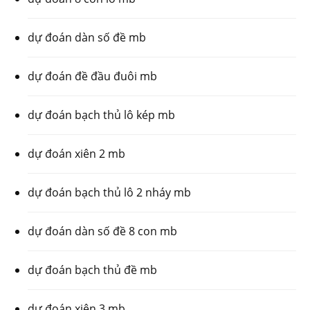
dự đoán dàn số đề mb
dự đoán đề đầu đuôi mb
dự đoán bạch thủ lô kép mb
dự đoán xiên 2 mb
dự đoán bạch thủ lô 2 nháy mb
dự đoán dàn số đề 8 con mb
dự đoán bạch thủ đề mb
dự đoán xiên 3 mb