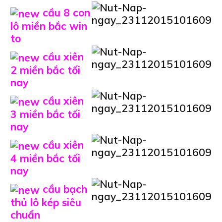
cầu 8 con
lô miền bắc win
to
cầu xiên
2 miền bắc tối
nay
cầu xiên
3 miền bắc tối
nay
cầu xiên
4 miền bắc tối
nay
cầu bạch
thủ lô kép siêu
chuẩn