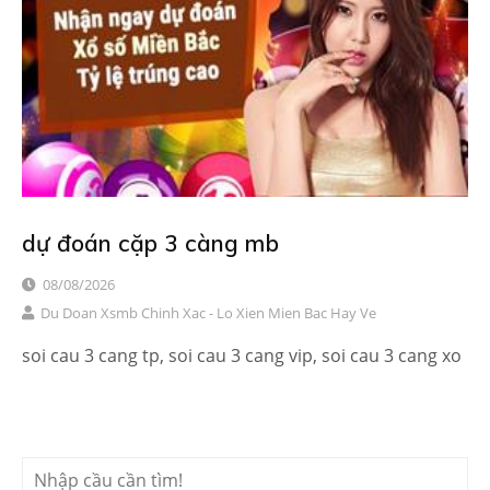
dự đoán cặp 3 càng mb
08/08/2026
Du Doan Xsmb Chinh Xac - Lo Xien Mien Bac Hay Ve
soi cau 3 cang tp, soi cau 3 cang vip, soi cau 3 cang xo