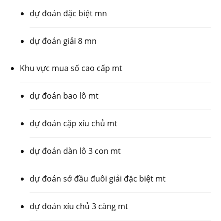
dự đoán đặc biệt mn
dự đoán giải 8 mn
Khu vực mua số cao cấp mt
dự đoán bao lô mt
dự đoán cặp xíu chủ mt
dự đoán dàn lô 3 con mt
dự đoán sớ đầu đuôi giải đặc biệt mt
dự đoán xíu chủ 3 càng mt