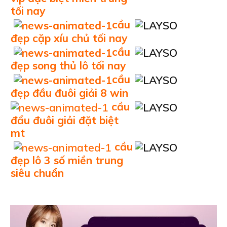
tối nay
cầu
đẹp cặp xíu chủ tối nay
cầu
đẹp song thủ lô tối nay
cầu
đẹp đầu đuôi giải 8 win
cầu
đẩu đuôi giải đặt biệt
mt
cầu
đẹp lô 3 số miền trung
siêu chuẩn