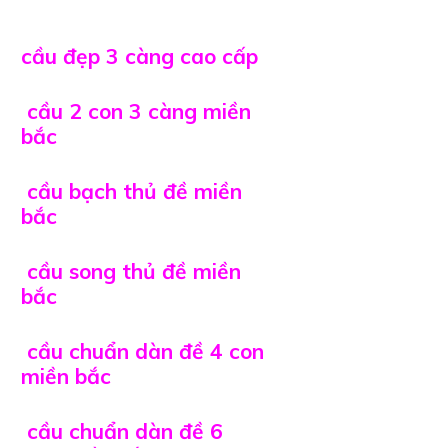
cầu đẹp 3 càng cao cấp
cầu 2 con 3 càng miền
bắc
cầu bạch thủ đề miền
bắc
cầu song thủ đề miền
bắc
cầu chuẩn dàn đề 4 con
miền bắc
cầu chuẩn dàn đề 6