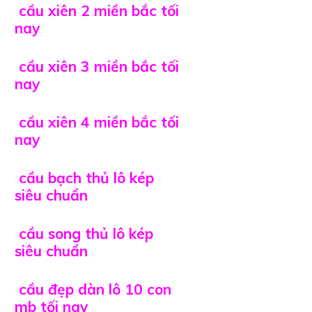
cầu xiên 2 miền bắc tối
nay
cầu xiên 3 miền bắc tối
nay
cầu xiên 4 miền bắc tối
nay
cầu bạch thủ lô kép
siêu chuẩn
cầu song thủ lô kép
siêu chuẩn
cầu đẹp dàn lô 10 con
mb tối nay