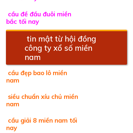
cầu đề đầu đuôi miền
bắc tối nay
tin mật từ hội đồng
công ty xổ số miền
nam
cầu đẹp bao lô miền
nam
siều chuẩn xíu chủ miền
nam
cầu giải 8 miền nam tối
nay