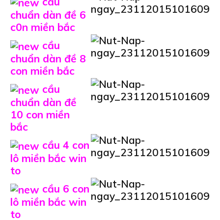
cầu
chuẩn dàn đề 6
c0n miền bắc
cầu
chuẩn dàn đề 8
con miền bắc
cầu
chuẩn dàn đề
10 con miền
bắc
cầu 4 con
lô miền bắc win
to
cầu 6 con
lô miền bắc win
to