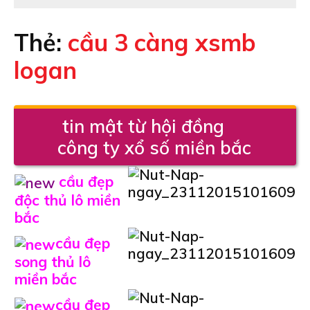
Thẻ:
cầu 3 càng xsmb
logan
tin mật từ hội đồng
công ty xổ số miền bắc
cầu đẹp
độc thủ lô miền
bắc
cầu đẹp
song thủ lô
miền bắc
cầu đẹp