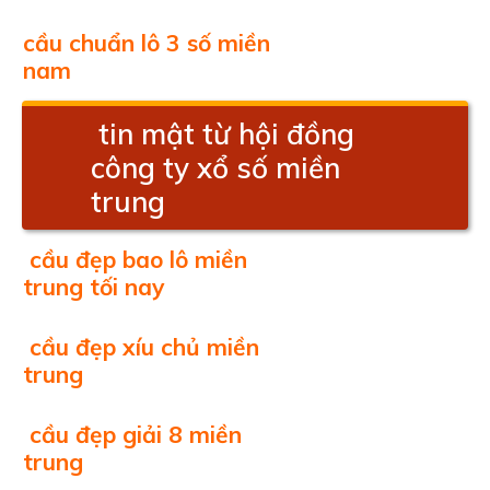
cầu chuẩn lô 3 số miền
nam
tin mật từ hội đồng
công ty xổ số miền
trung
cầu đẹp bao lô miền
trung tối nay
cầu đẹp xíu chủ miền
trung
cầu đẹp giải 8 miền
trung