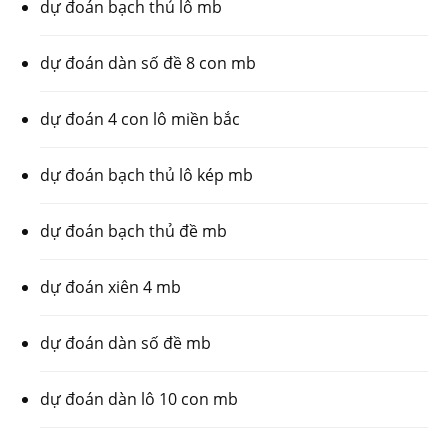
dự đoán bạch thủ lô mb
dự đoán dàn số đề 8 con mb
dự đoán 4 con lô miền bắc
dự đoán bạch thủ lô kép mb
dự đoán bạch thủ đề mb
dự đoán xiên 4 mb
dự đoán dàn số đề mb
dự đoán dàn lô 10 con mb