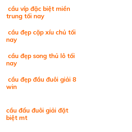
cầu víp đặc biệt miền
trung tối nay
cầu đẹp cặp xíu chủ tối
nay
cầu đẹp song thủ lô tối
nay
cầu đẹp đầu đuôi giải 8
win
cầu đẩu đuôi giải đặt
biệt mt