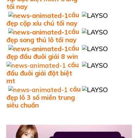
tối nay
cầu
đẹp cặp xíu chủ tối nay
cầu
đẹp song thủ lô tối nay
cầu
đẹp đầu đuôi giải 8 win
cầu
đẩu đuôi giải đặt biệt
mt
cầu
đẹp lô 3 số miền trung
siêu chuẩn