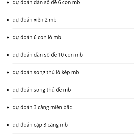
dự đoán dàn số đề 6 con mb
dự đoán xiên 2 mb
dự đoán 6 con lô mb
dự đoán dàn số đề 10 con mb
dự đoán song thủ lô kép mb
dự đoán song thủ đề mb
dự đoán 3 càng miền bắc
dự đoán cặp 3 càng mb