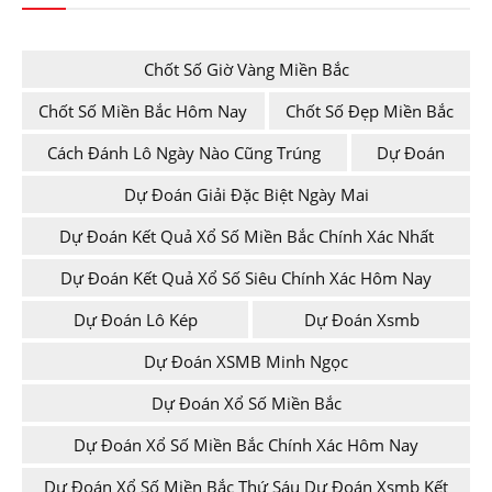
Chốt Số Giờ Vàng Miền Bắc
Chốt Số Miền Bắc Hôm Nay
Chốt Số Đẹp Miền Bắc
Cách Đánh Lô Ngày Nào Cũng Trúng
Dự Đoán
Dự Đoán Giải Đặc Biệt Ngày Mai
Dự Đoán Kết Quả Xổ Số Miền Bắc Chính Xác Nhất
Dự Đoán Kết Quả Xổ Số Siêu Chính Xác Hôm Nay
Dự Đoán Lô Kép
Dự Đoán Xsmb
Dự Đoán XSMB Minh Ngọc
Dự Đoán Xổ Số Miền Bắc
Dự Đoán Xổ Số Miền Bắc Chính Xác Hôm Nay
Dự Đoán Xổ Số Miền Bắc Thứ Sáu Dự Đoán Xsmb Kết