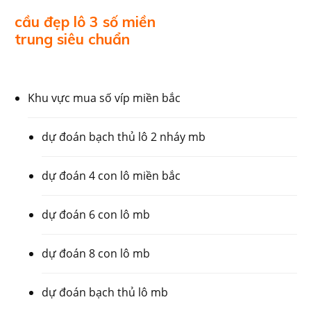
cầu đẹp lô 3 số miền
trung siêu chuẩn
Khu vực mua số víp miền bắc
dự đoán bạch thủ lô 2 nháy mb
dự đoán 4 con lô miền bắc
dự đoán 6 con lô mb
dự đoán 8 con lô mb
dự đoán bạch thủ lô mb