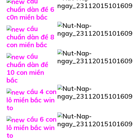
cầu
chuẩn dàn đề 6
c0n miền bắc
cầu
chuẩn dàn đề 8
con miền bắc
cầu
chuẩn dàn đề
10 con miền
bắc
cầu 4 con
lô miền bắc win
to
cầu 6 con
lô miền bắc win
to