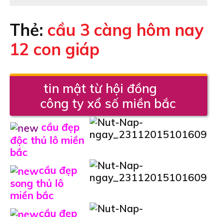
Thẻ:
cầu 3 càng hôm nay
12 con giáp
tin mật từ hội đồng
công ty xổ số miền bắc
cầu đẹp
độc thủ lô miền
bắc
cầu đẹp
song thủ lô
miền bắc
cầu đẹp