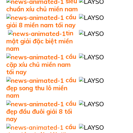
siều
chuẩn xíu chủ miền nam
cầu
giải 8 miền nam tối nay
tin
mật giải đặc biệt miền
nam
cầu
cặp xíu chủ miền nam
tối nay
cầu
đẹp song thu lô miền
nam
cầu
đẹp đầu đuôi giải 8 tối
nay
cầu