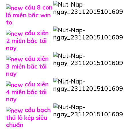
cầu 8 con
lô miền bắc win
to
cầu xiên
2 miền bắc tối
nay
cầu xiên
3 miền bắc tối
nay
cầu xiên
4 miền bắc tối
nay
cầu bạch
thủ lô kép siêu
chuẩn