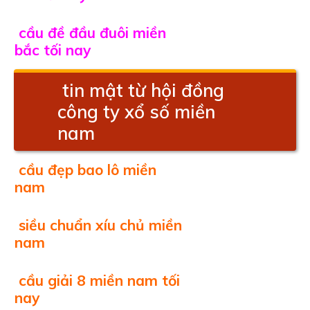
cầu đề đầu đuôi miền
bắc tối nay
tin mật từ hội đồng
công ty xổ số miền
nam
cầu đẹp bao lô miền
nam
siều chuẩn xíu chủ miền
nam
cầu giải 8 miền nam tối
nay