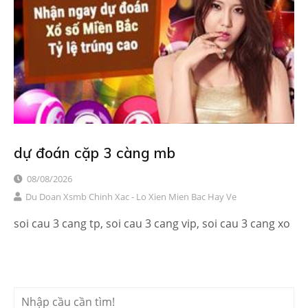
dự đoán cặp 3 càng mb
08/08/2026
Du Doan Xsmb Chinh Xac - Lo Xien Mien Bac Hay Ve
soi cau 3 cang tp, soi cau 3 cang vip, soi cau 3 cang xo