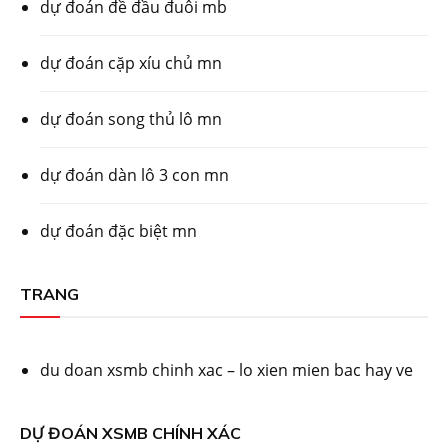
dự đoán đề đầu đuôi mb
dự đoán cặp xíu chủ mn
dự đoán song thủ lô mn
dự đoán dàn lô 3 con mn
dự đoán đặc biệt mn
TRANG
du doan xsmb chinh xac – lo xien mien bac hay ve
DỰ ĐOÁN XSMB CHÍNH XÁC