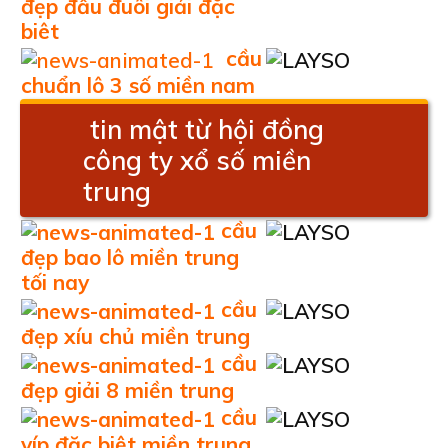
đẹp đầu đuôi giải đặc
biêt
cầu
chuẩn lô 3 số miền nam
tin mật từ hội đồng
công ty xổ số miền
trung
cầu
đẹp bao lô miền trung
tối nay
cầu
đẹp xíu chủ miền trung
cầu
đẹp giải 8 miền trung
cầu
víp đặc biệt miền trung