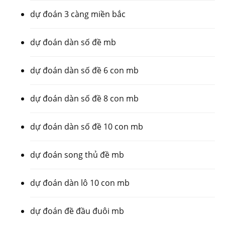
dự đoán 3 càng miền bắc
dự đoán dàn số đề mb
dự đoán dàn số đề 6 con mb
dự đoán dàn số đề 8 con mb
dự đoán dàn số đề 10 con mb
dự đoán song thủ đề mb
dự đoán dàn lô 10 con mb
dự đoán đề đầu đuôi mb