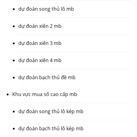
dự đoán song thủ lô mb
dự đoán xiên 2 mb
dự đoán xiên 3 mb
dự đoán xiên 4 mb
dự đoán bạch thủ đề mb
Khu vực mua số cao cấp mb
dự đoán song thủ lô kép mb
dự đoán bạch thủ lô kép mb