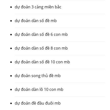
dự đoán 3 càng miền bắc
dự đoán dàn số đề mb
dự đoán dàn số đề 6 con mb
dự đoán dàn số đề 8 con mb
dự đoán dàn số đề 10 con mb
dự đoán song thủ đề mb
dự đoán dàn lô 10 con mb
dự đoán đề đầu đuôi mb