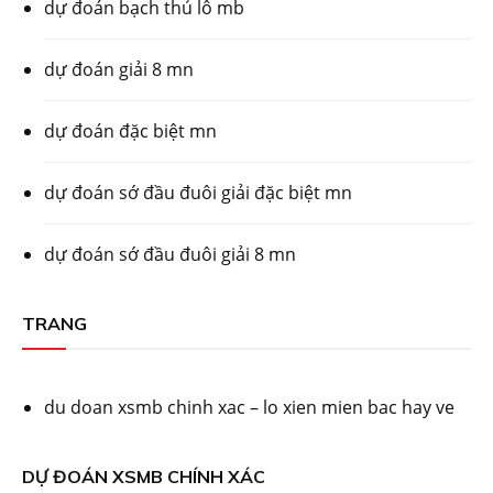
dự đoán bạch thủ lô mb
dự đoán giải 8 mn
dự đoán đặc biệt mn
dự đoán sớ đầu đuôi giải đặc biệt mn
dự đoán sớ đầu đuôi giải 8 mn
TRANG
du doan xsmb chinh xac – lo xien mien bac hay ve
DỰ ĐOÁN XSMB CHÍNH XÁC