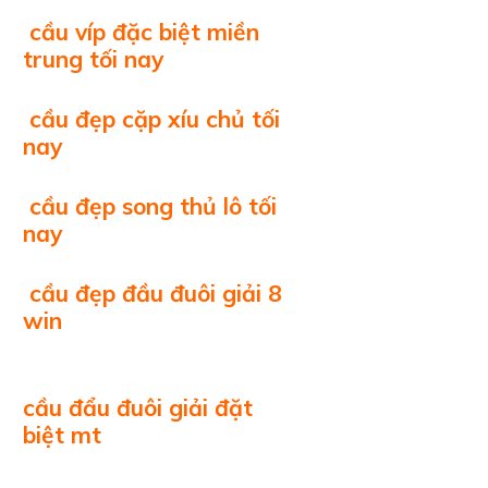
cầu víp đặc biệt miền
trung tối nay
cầu đẹp cặp xíu chủ tối
nay
cầu đẹp song thủ lô tối
nay
cầu đẹp đầu đuôi giải 8
win
cầu đẩu đuôi giải đặt
biệt mt