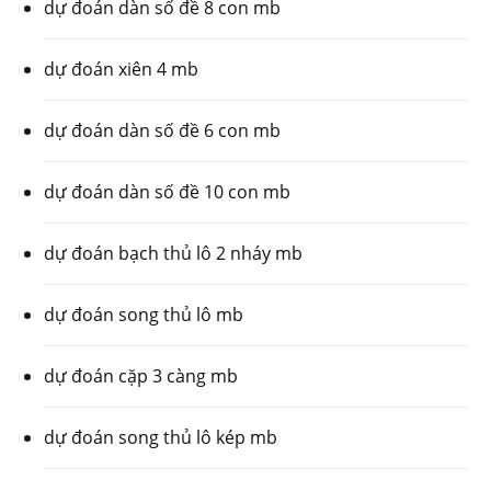
dự đoán dàn số đề 8 con mb
dự đoán xiên 4 mb
dự đoán dàn số đề 6 con mb
dự đoán dàn số đề 10 con mb
dự đoán bạch thủ lô 2 nháy mb
dự đoán song thủ lô mb
dự đoán cặp 3 càng mb
dự đoán song thủ lô kép mb