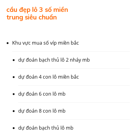
cầu đẹp lô 3 số miền
trung siêu chuẩn
Khu vực mua số víp miền bắc
dự đoán bạch thủ lô 2 nháy mb
dự đoán 4 con lô miền bắc
dự đoán 6 con lô mb
dự đoán 8 con lô mb
dự đoán bạch thủ lô mb