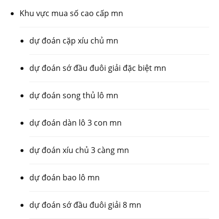
Khu vực mua số cao cấp mn
dự đoán cặp xíu chủ mn
dự đoán sớ đầu đuôi giải đặc biệt mn
dự đoán song thủ lô mn
dự đoán dàn lô 3 con mn
dự đoán xíu chủ 3 càng mn
dự đoán bao lô mn
dự đoán sớ đầu đuôi giải 8 mn