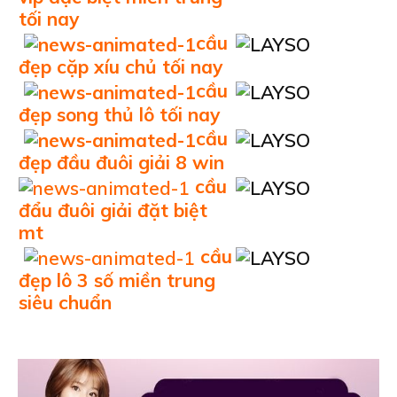
tối nay
cầu
đẹp cặp xíu chủ tối nay
cầu
đẹp song thủ lô tối nay
cầu
đẹp đầu đuôi giải 8 win
cầu
đẩu đuôi giải đặt biệt
mt
cầu
đẹp lô 3 số miền trung
siêu chuẩn