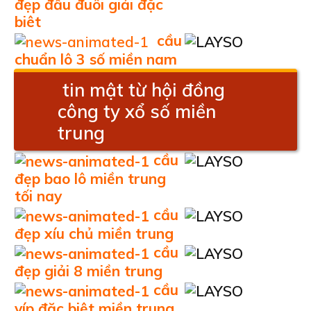
đẹp đầu đuôi giải đặc
biêt
cầu
chuẩn lô 3 số miền nam
tin mật từ hội đồng
công ty xổ số miền
trung
cầu
đẹp bao lô miền trung
tối nay
cầu
đẹp xíu chủ miền trung
cầu
đẹp giải 8 miền trung
cầu
víp đặc biệt miền trung