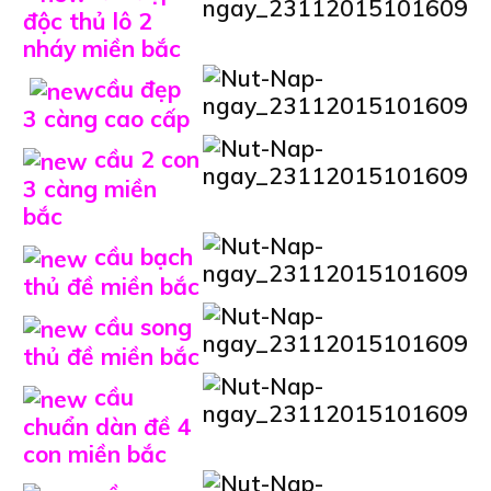
độc thủ lô 2
nháy miền bắc
cầu đẹp
3 càng cao cấp
cầu 2 con
3 càng miền
bắc
cầu bạch
thủ đề miền bắc
cầu song
thủ đề miền bắc
cầu
chuẩn dàn đề 4
con miền bắc