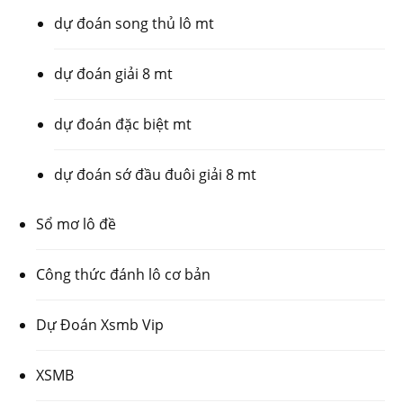
dự đoán song thủ lô mt
dự đoán giải 8 mt
dự đoán đặc biệt mt
dự đoán sớ đầu đuôi giải 8 mt
Sổ mơ lô đề
Công thức đánh lô cơ bản
Dự Đoán Xsmb Vip
XSMB