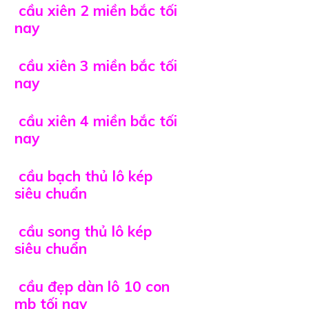
cầu xiên 2 miền bắc tối
nay
cầu xiên 3 miền bắc tối
nay
cầu xiên 4 miền bắc tối
nay
cầu bạch thủ lô kép
siêu chuẩn
cầu song thủ lô kép
siêu chuẩn
cầu đẹp dàn lô 10 con
mb tối nay