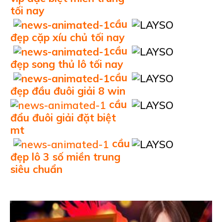
tối nay
cầu
đẹp cặp xíu chủ tối nay
cầu
đẹp song thủ lô tối nay
cầu
đẹp đầu đuôi giải 8 win
cầu
đẩu đuôi giải đặt biệt
mt
cầu
đẹp lô 3 số miền trung
siêu chuẩn