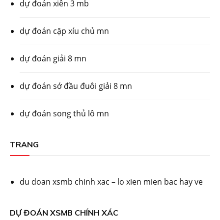
dự đoán xiên 3 mb
dự đoán cặp xíu chủ mn
dự đoán giải 8 mn
dự đoán sớ đầu đuôi giải 8 mn
dự đoán song thủ lô mn
TRANG
du doan xsmb chinh xac – lo xien mien bac hay ve
DỰ ĐOÁN XSMB CHÍNH XÁC