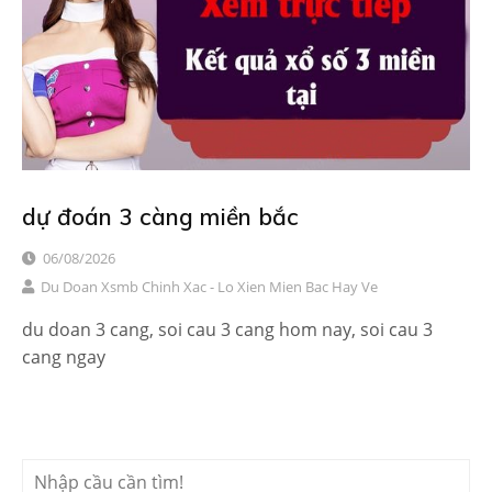
dự đoán 3 càng miền bắc
06/08/2026
Du Doan Xsmb Chinh Xac - Lo Xien Mien Bac Hay Ve
du doan 3 cang, soi cau 3 cang hom nay, soi cau 3
cang ngay