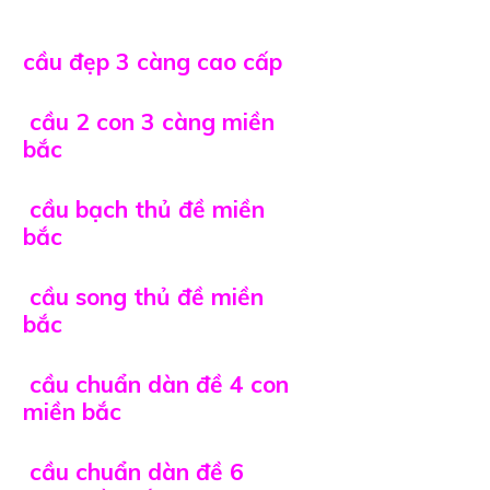
cầu đẹp 3 càng cao cấp
cầu 2 con 3 càng miền
bắc
cầu bạch thủ đề miền
bắc
cầu song thủ đề miền
bắc
cầu chuẩn dàn đề 4 con
miền bắc
cầu chuẩn dàn đề 6