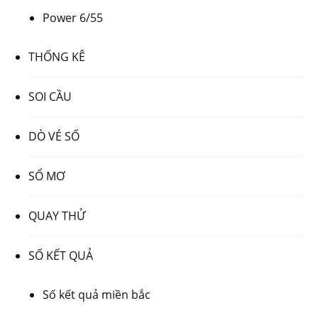
Power 6/55
THỐNG KÊ
SOI CẦU
DÒ VÉ SỐ
SỔ MƠ
QUAY THỬ
SỐ KẾT QUẢ
Số kết quả miền bắc