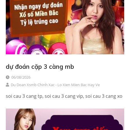
dự đoán cặp 3 càng mb
06/08/2026
Du Doan Xsmb Chinh Xac - Lo Xien Mien Bac Hay Ve
soi cau 3 cang tp, soi cau 3 cang vip, soi cau 3 cang xo