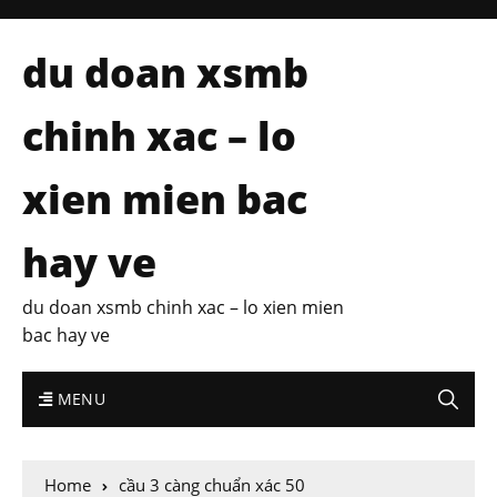
du doan xsmb
chinh xac – lo
xien mien bac
hay ve
du doan xsmb chinh xac – lo xien mien
bac hay ve
MENU
Home
cầu 3 càng chuẩn xác 50