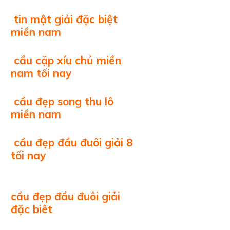
tin mật giải đặc biệt
miền nam
cầu cặp xíu chủ miền
nam tối nay
cầu đẹp song thu lô
miền nam
cầu đẹp đầu đuôi giải 8
tối nay
cầu đẹp đầu đuôi giải
đặc biêt