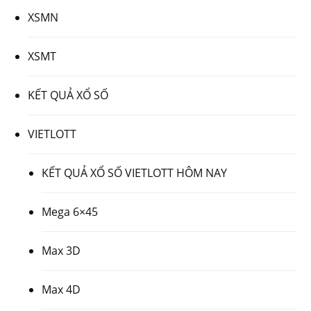
XSMN
XSMT
KẾT QUẢ XỔ SỐ
VIETLOTT
KẾT QUẢ XỔ SỐ VIETLOTT HÔM NAY
Mega 6×45
Max 3D
Max 4D