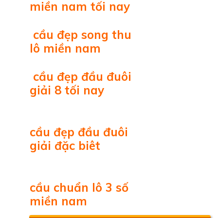
miền nam tối nay
cầu đẹp song thu
lô miền nam
cầu đẹp đầu đuôi
giải 8 tối nay
cầu đẹp đầu đuôi
giải đặc biêt
cầu chuẩn lô 3 số
miền nam