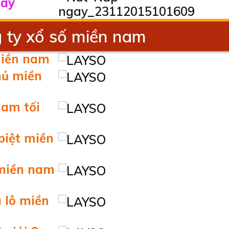
nay
g ty xổ số miền nam
miền nam
hủ miền
nam tối
biệt miền
 miền nam
 lô miền