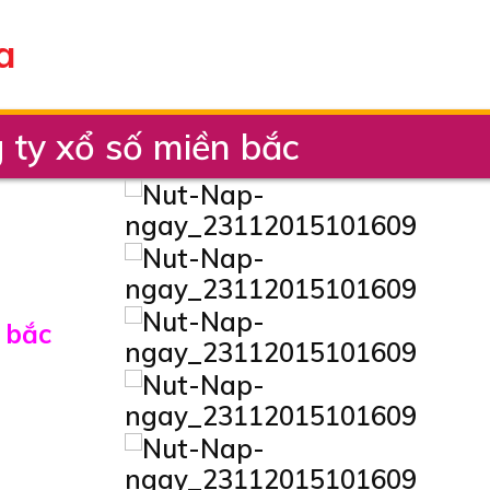
a
 ty xổ số miền bắc
 bắc