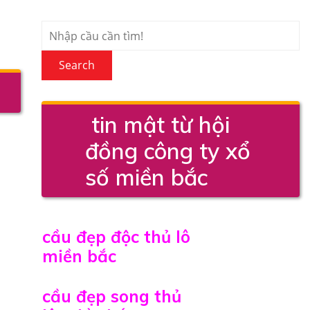
Search
tin mật từ hội
đồng công ty xổ
số miền bắc
cầu đẹp độc thủ lô
miền bắc
cầu đẹp song thủ