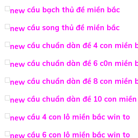
cầu bạch thủ đề miền bắc
cầu song thủ đề miền bắc
cầu chuẩn dàn đề 4 con miền 
cầu chuẩn dàn đề 6 c0n miền 
cầu chuẩn dàn đề 8 con miền 
cầu chuẩn dàn đề 10 con miền
cầu 4 con lô miền bắc win to
cầu 6 con lô miền bắc win to