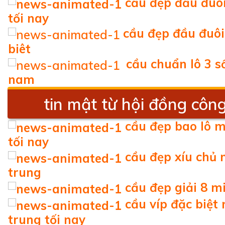
cầu đẹp đầu đuôi
tối nay
cầu đẹp đầu đuôi
biêt
cầu chuẩn lô 3 s
nam
tin mật từ hội đồng công
cầu đẹp bao lô m
tối nay
cầu đẹp xíu chủ 
trung
cầu đẹp giải 8 m
cầu víp đặc biệt
trung tối nay