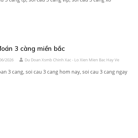
đoán 3 càng miền bắc
06/2026
Du Doan Xsmb Chinh Xac - Lo Xien Mien Bac Hay Ve
an 3 cang, soi cau 3 cang hom nay, soi cau 3 cang ngay