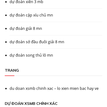
dự đoán xiên 3 mb
dự đoán cặp xíu chủ mn
dự đoán giải 8 mn
dự đoán sớ đầu đuôi giải 8 mn
dự đoán song thủ lô mn
TRANG
du doan xsmb chinh xac – lo xien mien bac hay ve
DỰ ĐOÁN XSMB CHÍNH XÁC