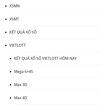
XSMN
XSMT
KẾT QUẢ XỔ SỐ
VIETLOTT
KẾT QUẢ XỔ SỐ VIETLOTT HÔM NAY
Mega 6×45
Max 3D
Max 4D