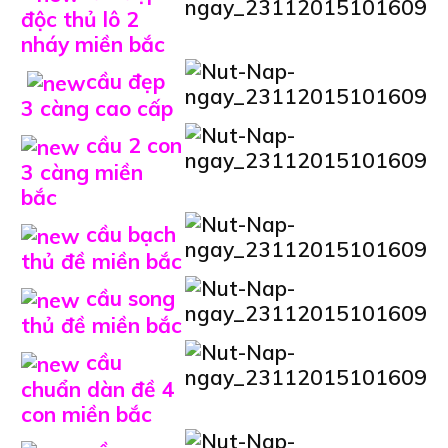
độc thủ lô 2
nháy miền bắc
cầu đẹp
3 càng cao cấp
cầu 2 con
3 càng miền
bắc
cầu bạch
thủ đề miền bắc
cầu song
thủ đề miền bắc
cầu
chuẩn dàn đề 4
con miền bắc