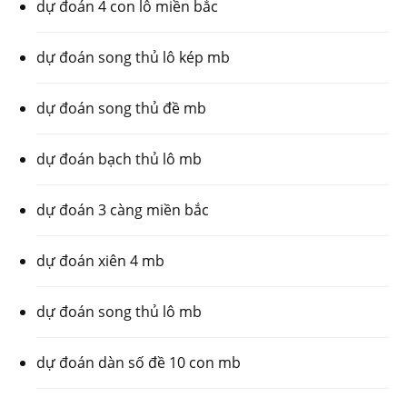
dự đoán 4 con lô miền bắc
dự đoán song thủ lô kép mb
dự đoán song thủ đề mb
dự đoán bạch thủ lô mb
dự đoán 3 càng miền bắc
dự đoán xiên 4 mb
dự đoán song thủ lô mb
dự đoán dàn số đề 10 con mb