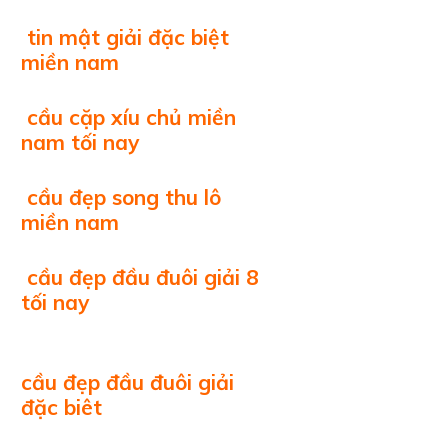
tin mật giải đặc biệt
miền nam
cầu cặp xíu chủ miền
nam tối nay
cầu đẹp song thu lô
miền nam
cầu đẹp đầu đuôi giải 8
tối nay
cầu đẹp đầu đuôi giải
đặc biêt