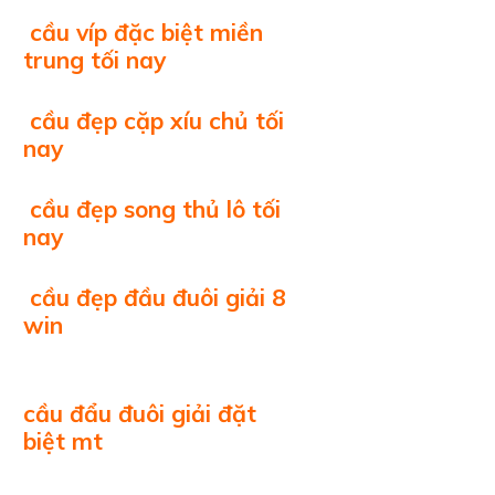
cầu víp đặc biệt miền
trung tối nay
cầu đẹp cặp xíu chủ tối
nay
cầu đẹp song thủ lô tối
nay
cầu đẹp đầu đuôi giải 8
win
cầu đẩu đuôi giải đặt
biệt mt