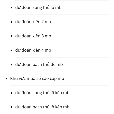
dự đoán song thủ lô mb
dự đoán xiên 2 mb
dự đoán xiên 3 mb
dự đoán xiên 4 mb
dự đoán bạch thủ đề mb
Khu vực mua số cao cấp mb
dự đoán song thủ lô kép mb
dự đoán bạch thủ lô kép mb