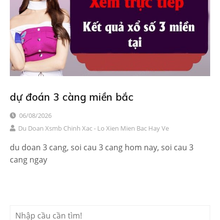
dự đoán 3 càng miền bắc
06/08/2026
Du Doan Xsmb Chinh Xac - Lo Xien Mien Bac Hay Ve
du doan 3 cang, soi cau 3 cang hom nay, soi cau 3
cang ngay