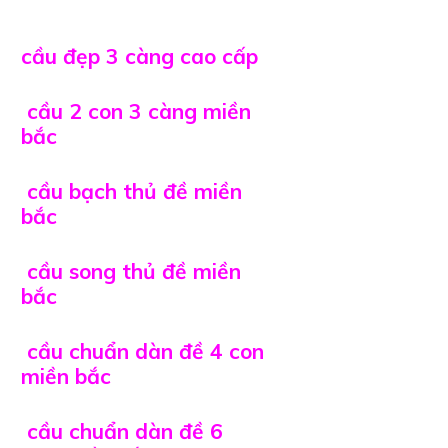
cầu đẹp 3 càng cao cấp
cầu 2 con 3 càng miền
bắc
cầu bạch thủ đề miền
bắc
cầu song thủ đề miền
bắc
cầu chuẩn dàn đề 4 con
miền bắc
cầu chuẩn dàn đề 6