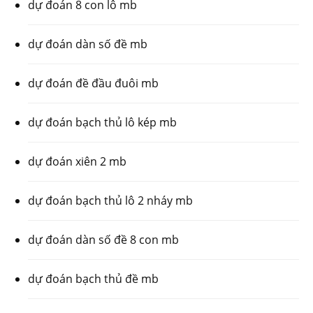
dự đoán 8 con lô mb
dự đoán dàn số đề mb
dự đoán đề đầu đuôi mb
dự đoán bạch thủ lô kép mb
dự đoán xiên 2 mb
dự đoán bạch thủ lô 2 nháy mb
dự đoán dàn số đề 8 con mb
dự đoán bạch thủ đề mb