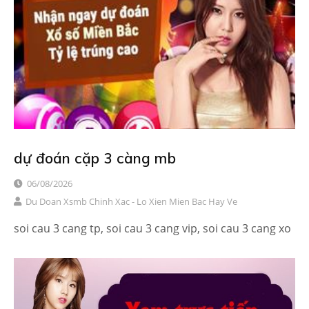
dự đoán cặp 3 càng mb
06/08/2026
Du Doan Xsmb Chinh Xac - Lo Xien Mien Bac Hay Ve
soi cau 3 cang tp, soi cau 3 cang vip, soi cau 3 cang xo