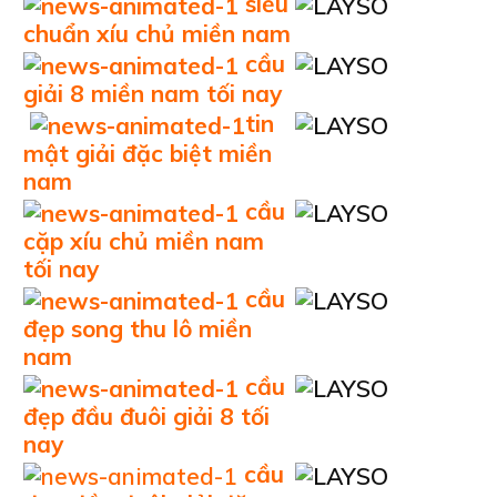
siều
chuẩn xíu chủ miền nam
cầu
giải 8 miền nam tối nay
tin
mật giải đặc biệt miền
nam
cầu
cặp xíu chủ miền nam
tối nay
cầu
đẹp song thu lô miền
nam
cầu
đẹp đầu đuôi giải 8 tối
nay
cầu