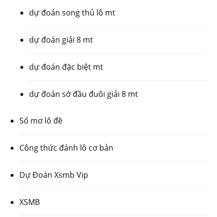
dự đoán song thủ lô mt
dự đoán giải 8 mt
dự đoán đặc biệt mt
dự đoán sớ đầu đuôi giải 8 mt
Sổ mơ lô đề
Công thức đánh lô cơ bản
Dự Đoán Xsmb Vip
XSMB