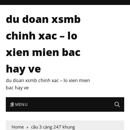
du doan xsmb
chinh xac – lo
xien mien bac
hay ve
du doan xsmb chinh xac – lo xien mien
bac hay ve
MENU
Home
cầu 3 càng 247 khung