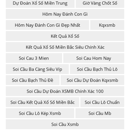
Dự Đoán Xổ Số Miền Trung
Giờ Vàng Chốt Số
Hôm Nay Đánh Con Gì
Hôm Nay Đánh Con Gì Đẹp Nhất
Kqxsmb
Kết Quả Xổ Số
Kết Quả Xổ Số Miền Bắc Siêu Chính Xác
Soi Cau 3 Mien
Soi Cau Hom Nay
Soi Cầu Ba Càng Siêu Víp
Soi Cầu Bạch Thủ Lô
Soi Cầu Bạch Thủ Đề
Soi Cầu Dự Đoán Kqxsmb
Soi Cầu Dự Đoán XSMB Chính Xác 100
Soi Cầu Kết Quả Xổ Số Miền Bắc
Soi Cầu Lô Chuẩn
Soi Cầu Lô Kép Xsmb
Soi Cầu Mb
Soi Cầu Xsmb