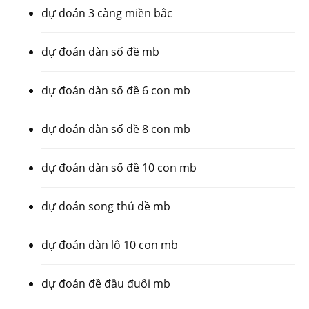
dự đoán 3 càng miền bắc
dự đoán dàn số đề mb
dự đoán dàn số đề 6 con mb
dự đoán dàn số đề 8 con mb
dự đoán dàn số đề 10 con mb
dự đoán song thủ đề mb
dự đoán dàn lô 10 con mb
dự đoán đề đầu đuôi mb