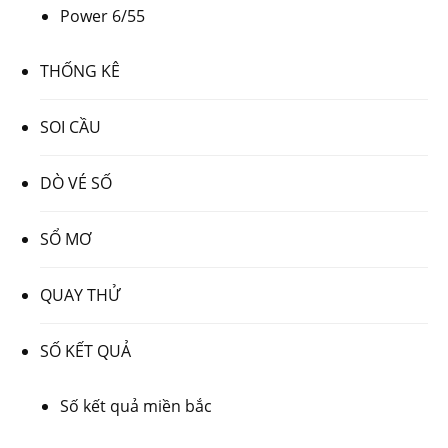
Power 6/55
THỐNG KÊ
SOI CẦU
DÒ VÉ SỐ
SỔ MƠ
QUAY THỬ
SỐ KẾT QUẢ
Số kết quả miền bắc