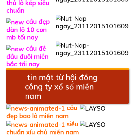
thủ lô kép siêu
chuẩn
cầu đẹp
dàn lô 10 con
mb tối nay
cầu đề
đầu đuôi miền
bắc tối nay
tin mật từ hội đồng
công ty xổ số miền
nam
cầu
đẹp bao lô miền nam
siều
chuẩn xíu chủ miền nam