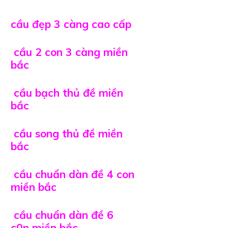
cầu đẹp 3 càng cao cấp
cầu 2 con 3 càng miền
bắc
cầu bạch thủ đề miền
bắc
cầu song thủ đề miền
bắc
cầu chuẩn dàn đề 4 con
miền bắc
cầu chuẩn dàn đề 6
c0n miền bắc