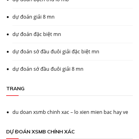
dự đoán giải 8 mn
dự đoán đặc biệt mn
dự đoán sớ đầu đuôi giải đặc biệt mn
dự đoán sớ đầu đuôi giải 8 mn
TRANG
du doan xsmb chinh xac – lo xien mien bac hay ve
DỰ ĐOÁN XSMB CHÍNH XÁC