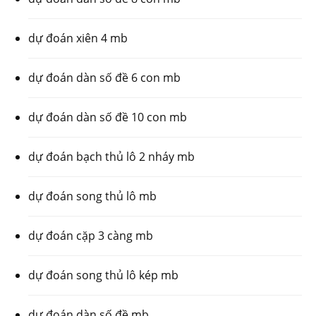
dự đoán xiên 4 mb
dự đoán dàn số đề 6 con mb
dự đoán dàn số đề 10 con mb
dự đoán bạch thủ lô 2 nháy mb
dự đoán song thủ lô mb
dự đoán cặp 3 càng mb
dự đoán song thủ lô kép mb
dự đoán dàn số đề mb