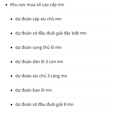
Khu vực mua số cao cấp mn
dự đoán cặp xíu chủ mn
dự đoán sớ đầu đuôi giải đặc biệt mn
dự đoán song thủ lô mn
dự đoán dàn lô 3 con mn
dự đoán xíu chủ 3 càng mn
dự đoán bao lô mn
dự đoán sớ đầu đuôi giải 8 mn