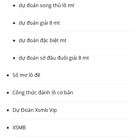
dự đoán song thủ lô mt
dự đoán giải 8 mt
dự đoán đặc biệt mt
dự đoán sớ đầu đuôi giải 8 mt
Sổ mơ lô đề
Công thức đánh lô cơ bản
Dự Đoán Xsmb Vip
XSMB