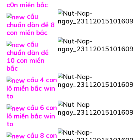
c0n miền bắc
cầu
chuẩn dàn đề 8
con miền bắc
cầu
chuẩn dàn đề
10 con miền
bắc
cầu 4 con
lô miền bắc win
to
cầu 6 con
lô miền bắc win
to
cầu 8 con