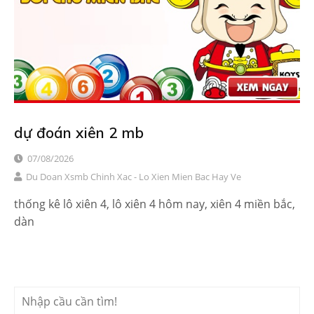
dự đoán xiên 2 mb
07/08/2026
Du Doan Xsmb Chinh Xac - Lo Xien Mien Bac Hay Ve
thống kê lô xiên 4, lô xiên 4 hôm nay, xiên 4 miền bắc,
dàn