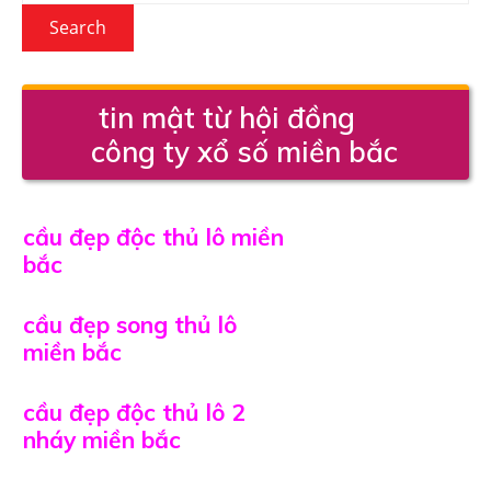
Search
tin mật từ hội đồng
công ty xổ số miền bắc
cầu đẹp độc thủ lô miền
bắc
cầu đẹp song thủ lô
miền bắc
cầu đẹp độc thủ lô 2
nháy miền bắc