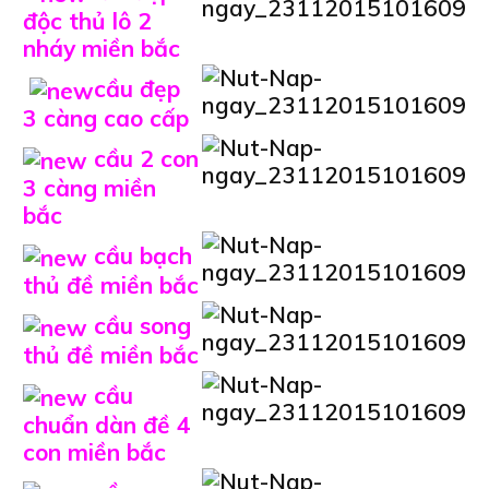
độc thủ lô 2
nháy miền bắc
cầu đẹp
3 càng cao cấp
cầu 2 con
3 càng miền
bắc
cầu bạch
thủ đề miền bắc
cầu song
thủ đề miền bắc
cầu
chuẩn dàn đề 4
con miền bắc