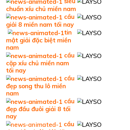
siều
chuẩn xíu chủ miền nam
cầu
giải 8 miền nam tối nay
tin
mật giải đặc biệt miền
nam
cầu
cặp xíu chủ miền nam
tối nay
cầu
đẹp song thu lô miền
nam
cầu
đẹp đầu đuôi giải 8 tối
nay
cầu