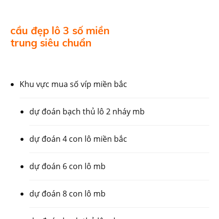
cầu đẹp lô 3 số miền
trung siêu chuẩn
Khu vực mua số víp miền bắc
dự đoán bạch thủ lô 2 nháy mb
dự đoán 4 con lô miền bắc
dự đoán 6 con lô mb
dự đoán 8 con lô mb