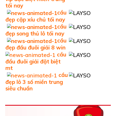
tối nay
cầu
đẹp cặp xíu chủ tối nay
cầu
đẹp song thủ lô tối nay
cầu
đẹp đầu đuôi giải 8 win
cầu
đẩu đuôi giải đặt biệt
mt
cầu
đẹp lô 3 số miền trung
siêu chuẩn