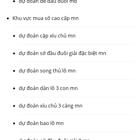
dự đoán đề đầu đuôi mb
Khu vực mua số cao cấp mn
dự đoán cặp xíu chủ mn
dự đoán sớ đầu đuôi giải đặc biệt mn
dự đoán song thủ lô mn
dự đoán dàn lô 3 con mn
dự đoán xíu chủ 3 càng mn
dự đoán bao lô mn