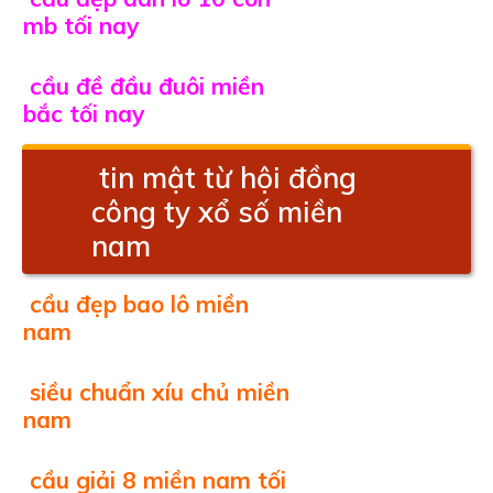
mb tối nay
cầu đề đầu đuôi miền
bắc tối nay
tin mật từ hội đồng
công ty xổ số miền
nam
cầu đẹp bao lô miền
nam
siều chuẩn xíu chủ miền
nam
cầu giải 8 miền nam tối