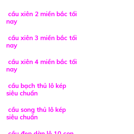
cầu xiên 2 miền bắc tối
nay
cầu xiên 3 miền bắc tối
nay
cầu xiên 4 miền bắc tối
nay
cầu bạch thủ lô kép
siêu chuẩn
cầu song thủ lô kép
siêu chuẩn
cầu đẹp dàn lô 10 con