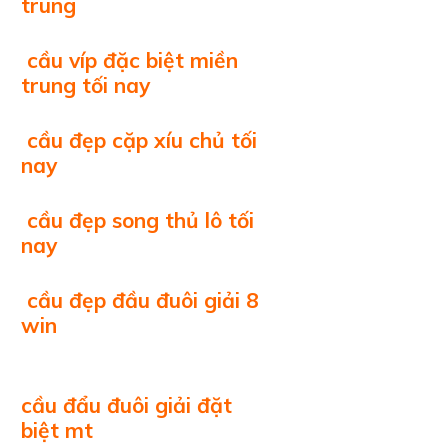
trung
cầu víp đặc biệt miền
trung tối nay
cầu đẹp cặp xíu chủ tối
nay
cầu đẹp song thủ lô tối
nay
cầu đẹp đầu đuôi giải 8
win
cầu đẩu đuôi giải đặt
biệt mt