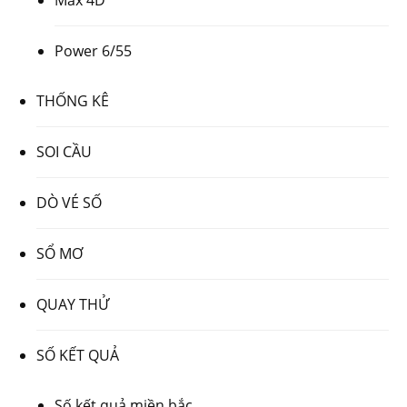
Power 6/55
THỐNG KÊ
SOI CẦU
DÒ VÉ SỐ
SỔ MƠ
QUAY THỬ
SỐ KẾT QUẢ
Số kết quả miền bắc