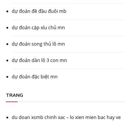
dự đoán đề đầu đuôi mb
dự đoán cặp xíu chủ mn
dự đoán song thủ lô mn
dự đoán dàn lô 3 con mn
dự đoán đặc biệt mn
TRANG
du doan xsmb chinh xac – lo xien mien bac hay ve