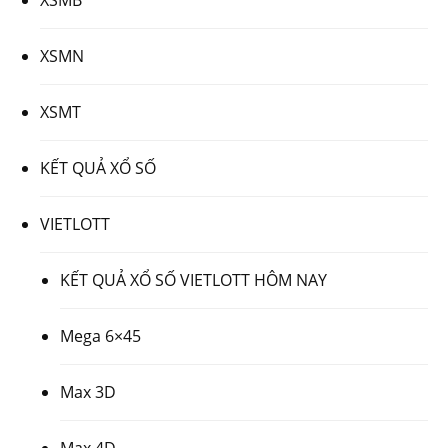
XSMN
XSMT
KẾT QUẢ XỔ SỐ
VIETLOTT
KẾT QUẢ XỔ SỐ VIETLOTT HÔM NAY
Mega 6×45
Max 3D
Max 4D