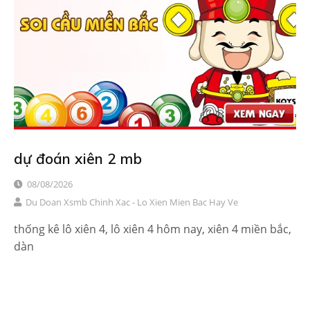
dự đoán xiên 2 mb
08/08/2026
Du Doan Xsmb Chinh Xac - Lo Xien Mien Bac Hay Ve
thống kê lô xiên 4, lô xiên 4 hôm nay, xiên 4 miền bắc,
dàn