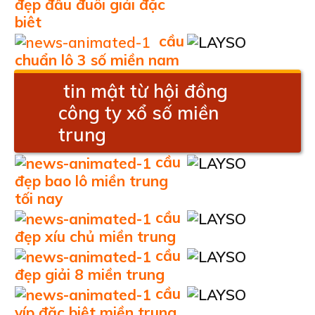
đẹp đầu đuôi giải đặc
biêt
cầu
chuẩn lô 3 số miền nam
tin mật từ hội đồng
công ty xổ số miền
trung
cầu
đẹp bao lô miền trung
tối nay
cầu
đẹp xíu chủ miền trung
cầu
đẹp giải 8 miền trung
cầu
víp đặc biệt miền trung