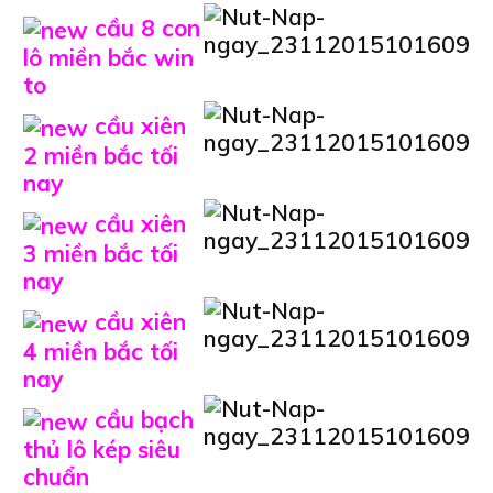
cầu 8 con
lô miền bắc win
to
cầu xiên
2 miền bắc tối
nay
cầu xiên
3 miền bắc tối
nay
cầu xiên
4 miền bắc tối
nay
cầu bạch
thủ lô kép siêu
chuẩn