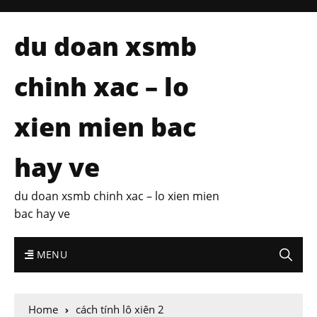
du doan xsmb
chinh xac – lo
xien mien bac
hay ve
du doan xsmb chinh xac – lo xien mien
bac hay ve
MENU
Home
cách tính lô xiên 2