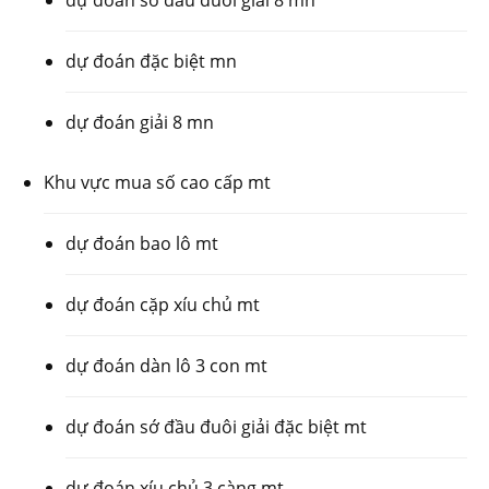
dự đoán đặc biệt mn
dự đoán giải 8 mn
Khu vực mua số cao cấp mt
dự đoán bao lô mt
dự đoán cặp xíu chủ mt
dự đoán dàn lô 3 con mt
dự đoán sớ đầu đuôi giải đặc biệt mt
dự đoán xíu chủ 3 càng mt