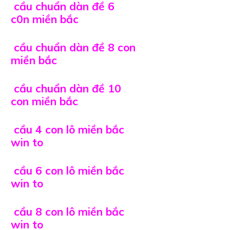
cầu chuẩn dàn đề 6
c0n miền bắc
cầu chuẩn dàn đề 8 con
miền bắc
cầu chuẩn dàn đề 10
con miền bắc
cầu 4 con lô miền bắc
win to
cầu 6 con lô miền bắc
win to
cầu 8 con lô miền bắc
win to