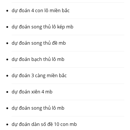
dự đoán 4 con lô miền bắc
dự đoán song thủ lô kép mb
dự đoán song thủ đề mb
dự đoán bạch thủ lô mb
dự đoán 3 càng miền bắc
dự đoán xiên 4 mb
dự đoán song thủ lô mb
dự đoán dàn số đề 10 con mb