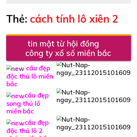
Thẻ:
cách tính lô xiên 2
tin mật từ hội đồng
công ty xổ số miền bắc
cầu đẹp
độc thủ lô miền
bắc
cầu đẹp
song thủ lô
miền bắc
cầu đẹp
độc thủ lô 2