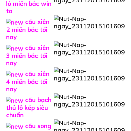
lô miền bắc win
to
cầu xiên
2 miền bắc tối
nay
cầu xiên
3 miền bắc tối
nay
cầu xiên
4 miền bắc tối
nay
cầu bạch
thủ lô kép siêu
chuẩn
cầu song