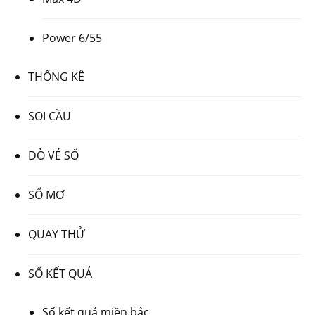
Power 6/55
THỐNG KÊ
SOI CẦU
DÒ VÉ SỐ
SỔ MƠ
QUAY THỬ
SỐ KẾT QUẢ
Số kết quả miền bắc