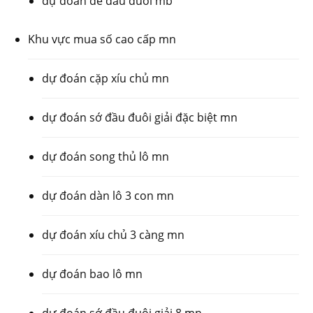
dự đoán đề đầu đuôi mb
Khu vực mua số cao cấp mn
dự đoán cặp xíu chủ mn
dự đoán sớ đầu đuôi giải đặc biệt mn
dự đoán song thủ lô mn
dự đoán dàn lô 3 con mn
dự đoán xíu chủ 3 càng mn
dự đoán bao lô mn
dự đoán sớ đầu đuôi giải 8 mn