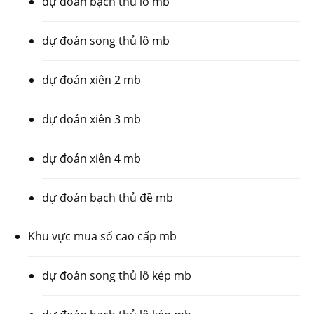
dự đoán bạch thủ lô mb
dự đoán song thủ lô mb
dự đoán xiên 2 mb
dự đoán xiên 3 mb
dự đoán xiên 4 mb
dự đoán bạch thủ đề mb
Khu vực mua số cao cấp mb
dự đoán song thủ lô kép mb