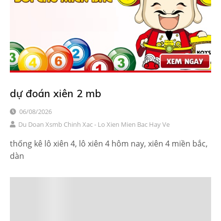
dự đoán xiên 2 mb
06/08/2026
Du Doan Xsmb Chinh Xac - Lo Xien Mien Bac Hay Ve
thống kê lô xiên 4, lô xiên 4 hôm nay, xiên 4 miền bắc,
dàn