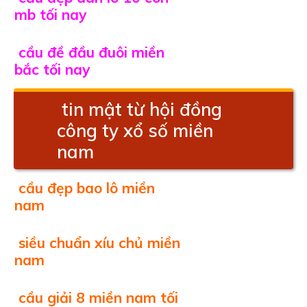
mb tối nay
cầu đề đầu đuôi miền
bắc tối nay
tin mật từ hội đồng
công ty xổ số miền
nam
cầu đẹp bao lô miền
nam
siều chuẩn xíu chủ miền
nam
cầu giải 8 miền nam tối