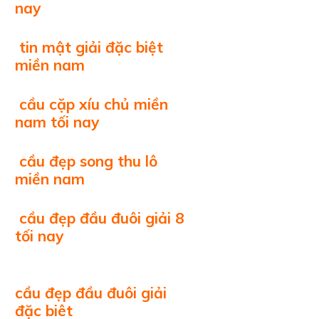
nay
tin mật giải đặc biệt
miền nam
cầu cặp xíu chủ miền
nam tối nay
cầu đẹp song thu lô
miền nam
cầu đẹp đầu đuôi giải 8
tối nay
cầu đẹp đầu đuôi giải
đặc biêt