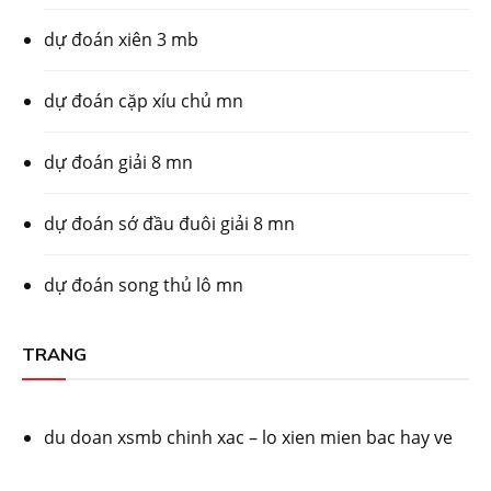
dự đoán xiên 3 mb
dự đoán cặp xíu chủ mn
dự đoán giải 8 mn
dự đoán sớ đầu đuôi giải 8 mn
dự đoán song thủ lô mn
TRANG
du doan xsmb chinh xac – lo xien mien bac hay ve