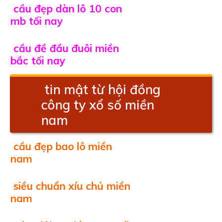
cầu đẹp dàn lô 10 con
mb tối nay
cầu đề đầu đuôi miền
bắc tối nay
tin mật từ hội đồng
công ty xổ số miền
nam
cầu đẹp bao lô miền
nam
siều chuẩn xíu chủ miền
nam