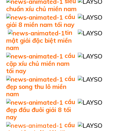
siều
chuẩn xíu chủ miền nam
cầu
giải 8 miền nam tối nay
tin
mật giải đặc biệt miền
nam
cầu
cặp xíu chủ miền nam
tối nay
cầu
đẹp song thu lô miền
nam
cầu
đẹp đầu đuôi giải 8 tối
nay
cầu