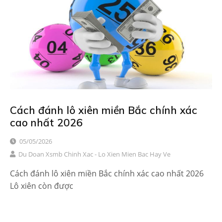
Cách đánh lô xiên miền Bắc chính xác
cao nhất 2026
05/05/2026
Du Doan Xsmb Chinh Xac - Lo Xien Mien Bac Hay Ve
Cách đánh lô xiên miền Bắc chính xác cao nhất 2026
Lô xiên còn được