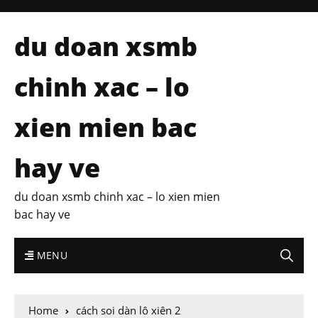
du doan xsmb
chinh xac – lo
xien mien bac
hay ve
du doan xsmb chinh xac – lo xien mien
bac hay ve
MENU
Home
cách soi dàn lô xiên 2