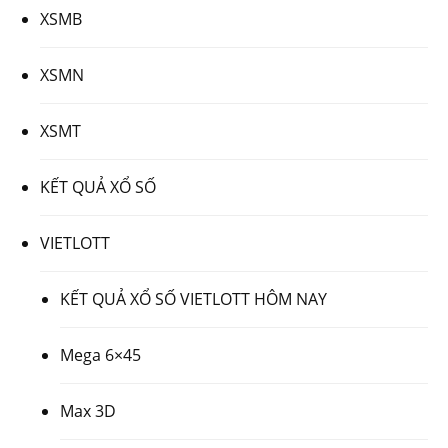
XSMB
XSMN
XSMT
KẾT QUẢ XỔ SỐ
VIETLOTT
KẾT QUẢ XỔ SỐ VIETLOTT HÔM NAY
Mega 6×45
Max 3D