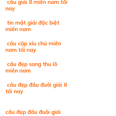
cầu giải 8 miền nam tối
nay
tin mật giải đặc biệt
miền nam
cầu cặp xíu chủ miền
nam tối nay
cầu đẹp song thu lô
miền nam
cầu đẹp đầu đuôi giải 8
tối nay
cầu đẹp đầu đuôi giải