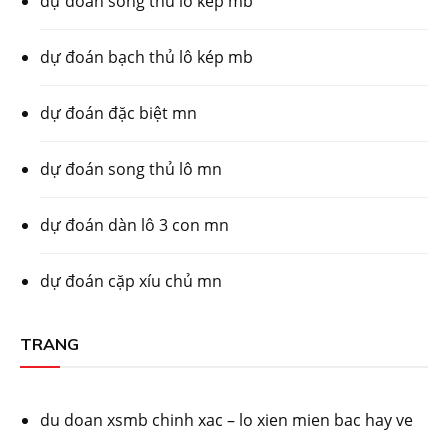
dự đoán song thủ lô kép mb
dự đoán bạch thủ lô kép mb
dự đoán đặc biệt mn
dự đoán song thủ lô mn
dự đoán dàn lô 3 con mn
dự đoán cặp xíu chủ mn
TRANG
du doan xsmb chinh xac – lo xien mien bac hay ve