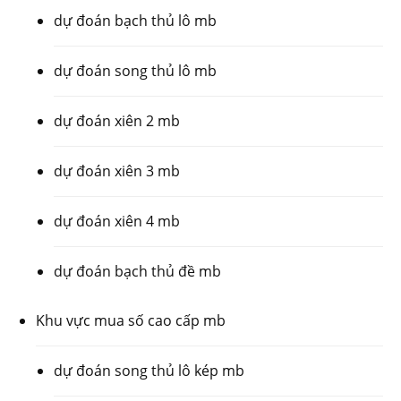
dự đoán bạch thủ lô mb
dự đoán song thủ lô mb
dự đoán xiên 2 mb
dự đoán xiên 3 mb
dự đoán xiên 4 mb
dự đoán bạch thủ đề mb
Khu vực mua số cao cấp mb
dự đoán song thủ lô kép mb