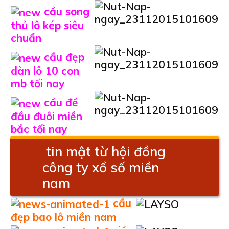
cầu song
thủ lô kép siêu
chuẩn
cầu đẹp
dàn lô 10 con
mb tối nay
cầu đề
đầu đuôi miền
bắc tối nay
tin mật từ hội đồng
công ty xổ số miền
nam
cầu
đẹp bao lô miền nam