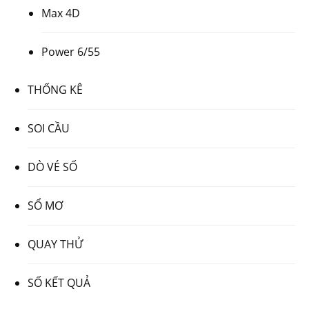
Max 4D
Power 6/55
THỐNG KÊ
SOI CẦU
DÒ VÉ SỐ
SỔ MƠ
QUAY THỬ
SỐ KẾT QUẢ