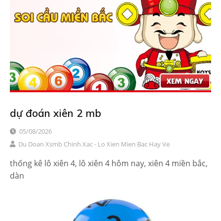
dự đoán xiên 2 mb
05/08/2026
Du Doan Xsmb Chinh Xac - Lo Xien Mien Bac Hay Ve
thống kê lô xiên 4, lô xiên 4 hôm nay, xiên 4 miền bắc,
dàn