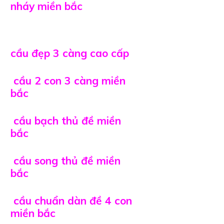
nháy miền bắc
cầu đẹp 3 càng cao cấp
cầu 2 con 3 càng miền
bắc
cầu bạch thủ đề miền
bắc
cầu song thủ đề miền
bắc
cầu chuẩn dàn đề 4 con
miền bắc