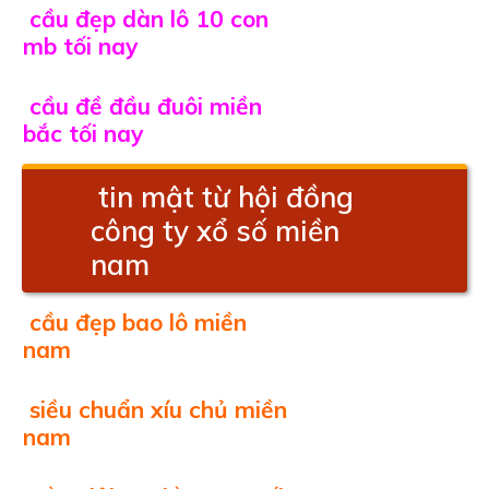
cầu đẹp dàn lô 10 con
mb tối nay
cầu đề đầu đuôi miền
bắc tối nay
tin mật từ hội đồng
công ty xổ số miền
nam
cầu đẹp bao lô miền
nam
siều chuẩn xíu chủ miền
nam