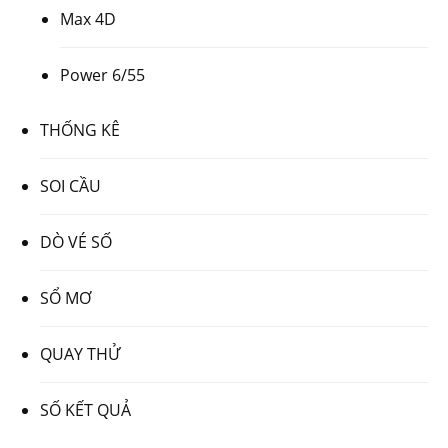
Max 4D
Power 6/55
THỐNG KÊ
SOI CẦU
DÒ VÉ SỐ
SỔ MƠ
QUAY THỬ
SỐ KẾT QUẢ