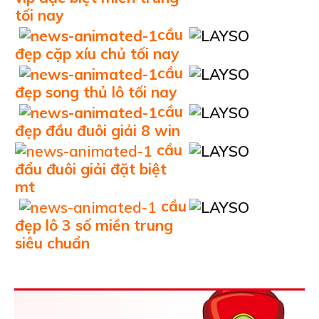
tối nay
cầu
đẹp cặp xíu chủ tối nay
cầu
đẹp song thủ lô tối nay
cầu
đẹp đầu đuôi giải 8 win
cầu
đẩu đuôi giải đặt biệt
mt
cầu
đẹp lô 3 số miền trung
siêu chuẩn