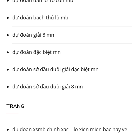
dự đoán dàn lô 10 con mb
dự đoán bạch thủ lô mb
dự đoán giải 8 mn
dự đoán đặc biệt mn
dự đoán sớ đầu đuôi giải đặc biệt mn
dự đoán sớ đầu đuôi giải 8 mn
TRANG
du doan xsmb chinh xac – lo xien mien bac hay ve