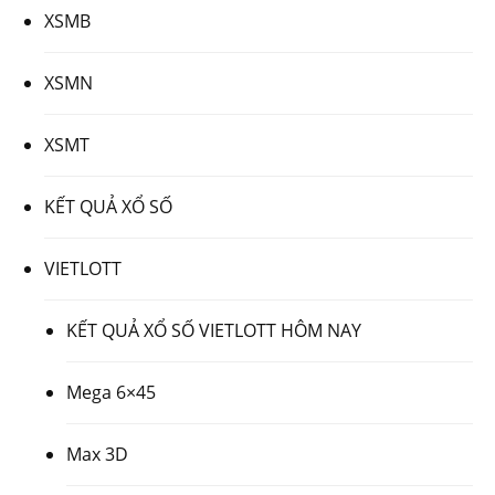
XSMB
XSMN
XSMT
KẾT QUẢ XỔ SỐ
VIETLOTT
KẾT QUẢ XỔ SỐ VIETLOTT HÔM NAY
Mega 6×45
Max 3D