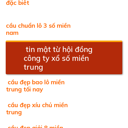
đặc biêt
cầu chuẩn lô 3 số miền
nam
tin mật từ hội đồng
công ty xổ số miền
trung
cầu đẹp bao lô miền
trung tối nay
cầu đẹp xíu chủ miền
trung
cầu đẹp giải 8 miền