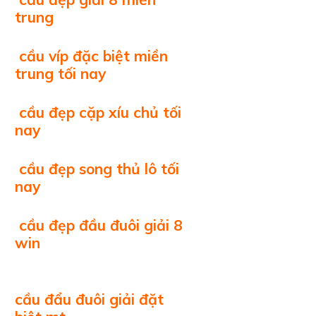
trung
cầu víp đặc biệt miền
trung tối nay
cầu đẹp cặp xíu chủ tối
nay
cầu đẹp song thủ lô tối
nay
cầu đẹp đầu đuôi giải 8
win
cầu đẩu đuôi giải đặt