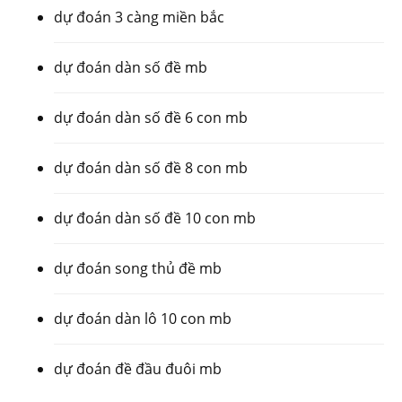
dự đoán 3 càng miền bắc
dự đoán dàn số đề mb
dự đoán dàn số đề 6 con mb
dự đoán dàn số đề 8 con mb
dự đoán dàn số đề 10 con mb
dự đoán song thủ đề mb
dự đoán dàn lô 10 con mb
dự đoán đề đầu đuôi mb