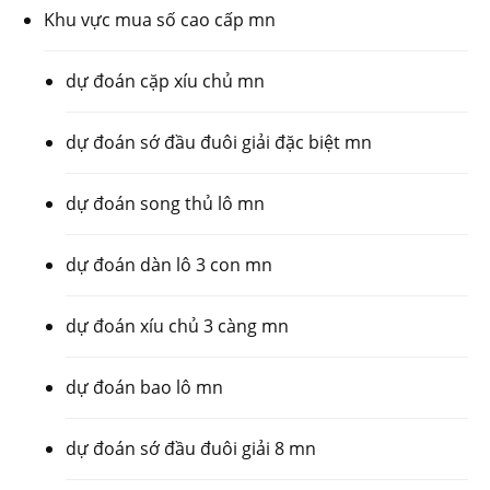
Khu vực mua số cao cấp mn
dự đoán cặp xíu chủ mn
dự đoán sớ đầu đuôi giải đặc biệt mn
dự đoán song thủ lô mn
dự đoán dàn lô 3 con mn
dự đoán xíu chủ 3 càng mn
dự đoán bao lô mn
dự đoán sớ đầu đuôi giải 8 mn