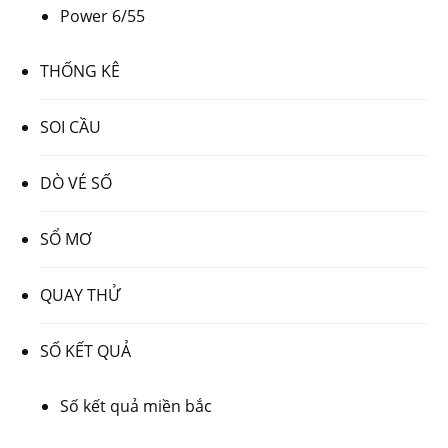
Power 6/55
THỐNG KÊ
SOI CẦU
DÒ VÉ SỐ
SỔ MƠ
QUAY THỬ
SỐ KẾT QUẢ
Số kết quả miền bắc