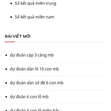
Số kết quả miền trung
Số kết quả miền nam
BÀI VIẾT MỚI
dự đoán cặp 3 càng mb
dự đoán dàn lô 10 con mb
dự đoán dàn số đề 6 con mb
dự đoán 6 con lô mb
dự đoán 4 con lô miền bắc