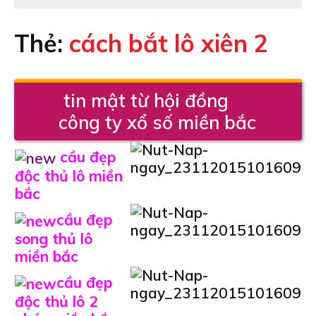
Thẻ:
cách bắt lô xiên 2
tin mật từ hội đồng
công ty xổ số miền bắc
cầu đẹp
độc thủ lô miền
bắc
cầu đẹp
song thủ lô
miền bắc
cầu đẹp
độc thủ lô 2