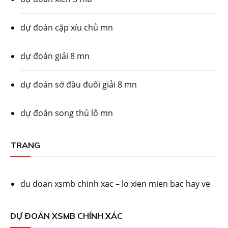
dự đoán cặp xíu chủ mn
dự đoán giải 8 mn
dự đoán sớ đầu đuôi giải 8 mn
dự đoán song thủ lô mn
TRANG
du doan xsmb chinh xac – lo xien mien bac hay ve
DỰ ĐOÁN XSMB CHÍNH XÁC