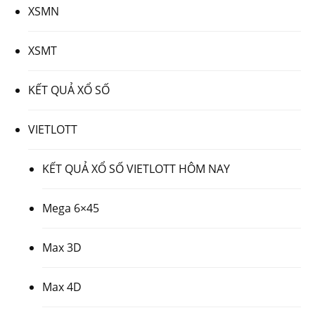
XSMN
XSMT
KẾT QUẢ XỔ SỐ
VIETLOTT
KẾT QUẢ XỔ SỐ VIETLOTT HÔM NAY
Mega 6×45
Max 3D
Max 4D