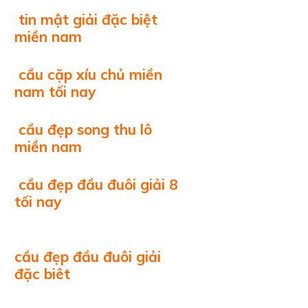
tin mật giải đặc biệt
miền nam
cầu cặp xíu chủ miền
nam tối nay
cầu đẹp song thu lô
miền nam
cầu đẹp đầu đuôi giải 8
tối nay
cầu đẹp đầu đuôi giải
đặc biêt