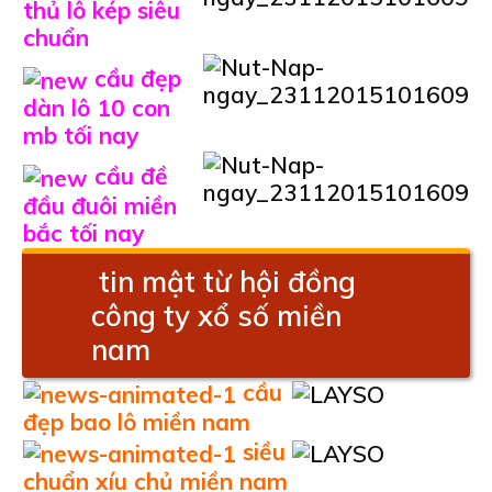
thủ lô kép siêu
chuẩn
cầu đẹp
dàn lô 10 con
mb tối nay
cầu đề
đầu đuôi miền
bắc tối nay
tin mật từ hội đồng
công ty xổ số miền
nam
cầu
đẹp bao lô miền nam
siều
chuẩn xíu chủ miền nam