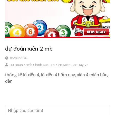
dự đoán xiên 2 mb
06/08/2026
Du Doan Xsmb Chinh Xac - Lo Xien Mien Bac Hay Ve
thống kê lô xiên 4, lô xiên 4 hôm nay, xiên 4 miền bắc,
dàn