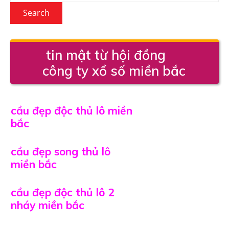
Search
tin mật từ hội đồng
công ty xổ số miền bắc
cầu đẹp độc thủ lô miền
bắc
cầu đẹp song thủ lô
miền bắc
cầu đẹp độc thủ lô 2
nháy miền bắc