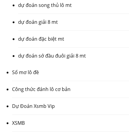
dự đoán song thủ lô mt
dự đoán giải 8 mt
dự đoán đặc biệt mt
dự đoán sớ đầu đuôi giải 8 mt
Sổ mơ lô đề
Công thức đánh lô cơ bản
Dự Đoán Xsmb Vip
XSMB