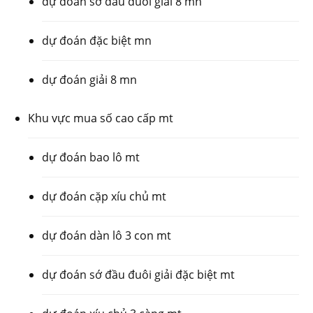
dự đoán sớ đầu đuôi giải 8 mn
dự đoán đặc biệt mn
dự đoán giải 8 mn
Khu vực mua số cao cấp mt
dự đoán bao lô mt
dự đoán cặp xíu chủ mt
dự đoán dàn lô 3 con mt
dự đoán sớ đầu đuôi giải đặc biệt mt