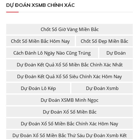
DỰ ĐOÁN XSMB CHÍNH XÁC
Chốt Số Giờ Vàng Miền Bắc
Chốt Số Miền Bắc Hôm Nay
Chốt Số Đẹp Miền Bắc
Cách Đánh Lô Ngày Nào Cũng Trúng
Dự Đoán
Dự Đoán Kết Quả Xổ Số Miền Bắc Chính Xác Nhất
Dự Đoán Kết Quả Xổ Số Siêu Chính Xác Hôm Nay
Dự Đoán Lô Kép
Dự Đoán Xsmb
Dự Đoán XSMB Minh Ngọc
Dự Đoán Xổ Số Miền Bắc
Dự Đoán Xổ Số Miền Bắc Chính Xác Hôm Nay
Dự Đoán Xổ Số Miền Bắc Thứ Sáu Dự Đoán Xsmb Kết