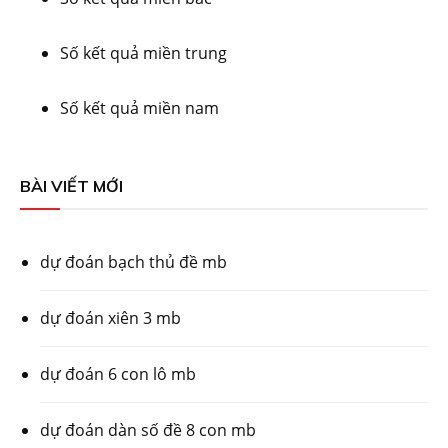
Số kết quả miền trung
Số kết quả miền nam
BÀI VIẾT MỚI
dự đoán bạch thủ đề mb
dự đoán xiên 3 mb
dự đoán 6 con lô mb
dự đoán dàn số đề 8 con mb