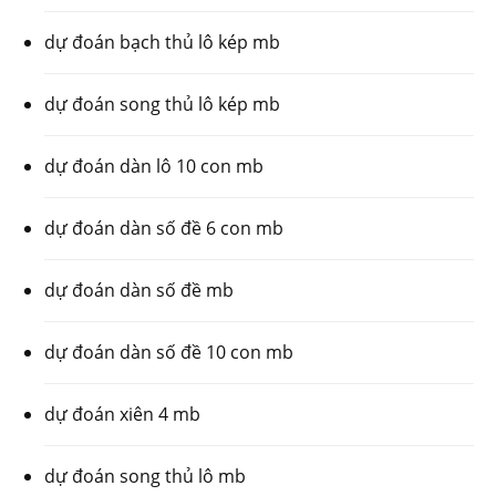
dự đoán bạch thủ lô kép mb
dự đoán song thủ lô kép mb
dự đoán dàn lô 10 con mb
dự đoán dàn số đề 6 con mb
dự đoán dàn số đề mb
dự đoán dàn số đề 10 con mb
dự đoán xiên 4 mb
dự đoán song thủ lô mb