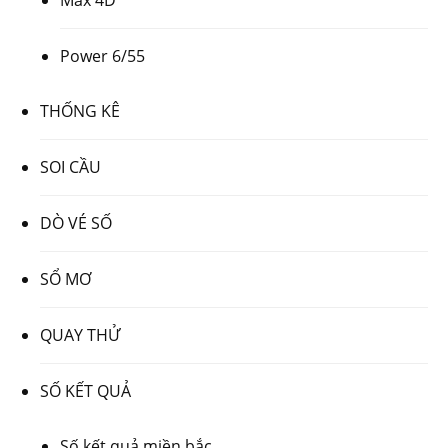
Power 6/55
THỐNG KÊ
SOI CẦU
DÒ VÉ SỐ
SỔ MƠ
QUAY THỬ
SỐ KẾT QUẢ
Số kết quả miền bắc