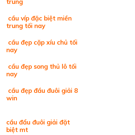
trung
cầu víp đặc biệt miền
trung tối nay
cầu đẹp cặp xíu chủ tối
nay
cầu đẹp song thủ lô tối
nay
cầu đẹp đầu đuôi giải 8
win
cầu đẩu đuôi giải đặt
biệt mt