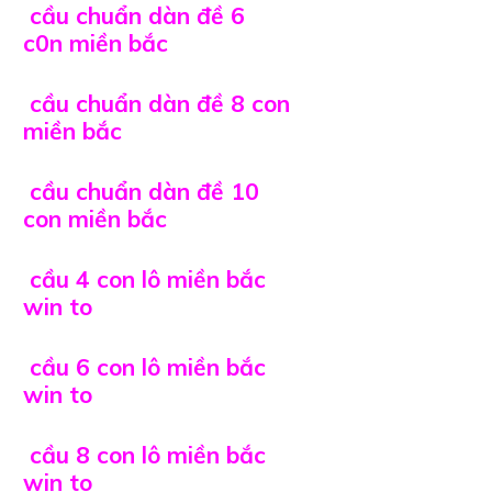
cầu chuẩn dàn đề 6
c0n miền bắc
cầu chuẩn dàn đề 8 con
miền bắc
cầu chuẩn dàn đề 10
con miền bắc
cầu 4 con lô miền bắc
win to
cầu 6 con lô miền bắc
win to
cầu 8 con lô miền bắc
win to