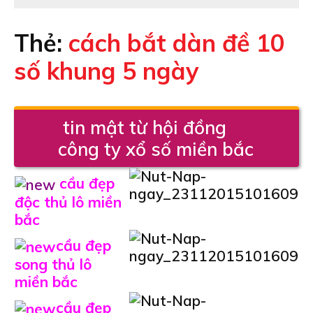
Thẻ:
cách bắt dàn đề 10
số khung 5 ngày
tin mật từ hội đồng
công ty xổ số miền bắc
cầu đẹp
độc thủ lô miền
bắc
cầu đẹp
song thủ lô
miền bắc
cầu đẹp