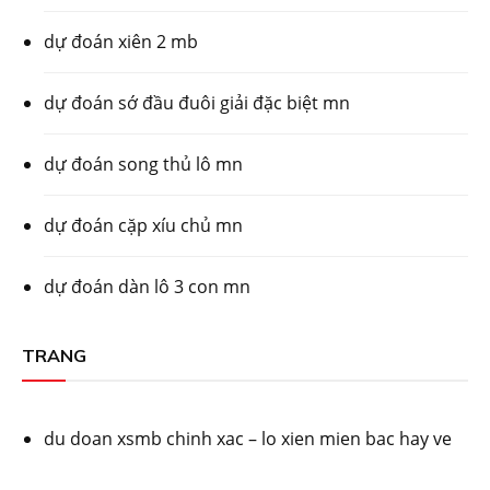
dự đoán xiên 2 mb
dự đoán sớ đầu đuôi giải đặc biệt mn
dự đoán song thủ lô mn
dự đoán cặp xíu chủ mn
dự đoán dàn lô 3 con mn
TRANG
du doan xsmb chinh xac – lo xien mien bac hay ve