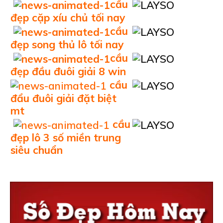
cầu
đẹp cặp xíu chủ tối nay
cầu
đẹp song thủ lô tối nay
cầu
đẹp đầu đuôi giải 8 win
cầu
đẩu đuôi giải đặt biệt
mt
cầu
đẹp lô 3 số miền trung
siêu chuẩn