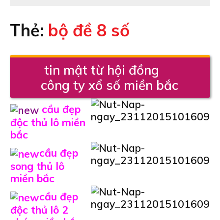
Thẻ:
bộ đề 8 số
tin mật từ hội đồng
công ty xổ số miền bắc
cầu đẹp
độc thủ lô miền
bắc
cầu đẹp
song thủ lô
miền bắc
cầu đẹp
độc thủ lô 2