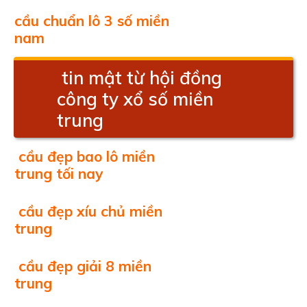
cầu chuẩn lô 3 số miền
nam
tin mật từ hội đồng
công ty xổ số miền
trung
cầu đẹp bao lô miền
trung tối nay
cầu đẹp xíu chủ miền
trung
cầu đẹp giải 8 miền
trung