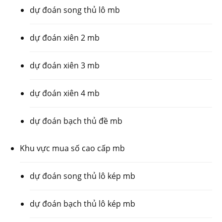
dự đoán song thủ lô mb
dự đoán xiên 2 mb
dự đoán xiên 3 mb
dự đoán xiên 4 mb
dự đoán bạch thủ đề mb
Khu vực mua số cao cấp mb
dự đoán song thủ lô kép mb
dự đoán bạch thủ lô kép mb