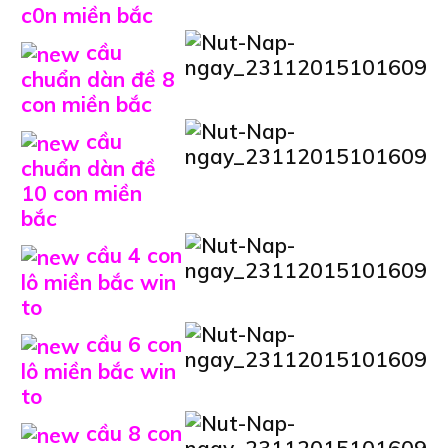
c0n miền bắc
cầu
chuẩn dàn đề 8
con miền bắc
cầu
chuẩn dàn đề
10 con miền
bắc
cầu 4 con
lô miền bắc win
to
cầu 6 con
lô miền bắc win
to
cầu 8 con