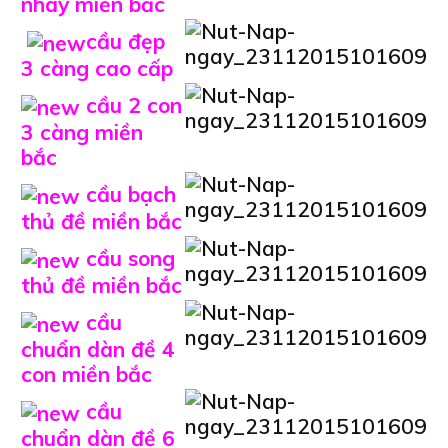
nháy miền bắc
cầu đẹp
3 càng cao cấp
cầu 2 con
3 càng miền
bắc
cầu bạch
thủ đề miền bắc
cầu song
thủ đề miền bắc
cầu
chuẩn dàn đề 4
con miền bắc
cầu
chuẩn dàn đề 6