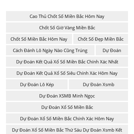
Cao Thủ Chốt Số Miền Bắc Hôm Nay
Chốt Số Giờ Vàng Miền Bắc
Chốt Số Miền Bắc Hôm Nay
Chốt Số Đẹp Miền Bắc
Cách Đánh Lô Ngày Nào Cũng Trúng
Dự Đoán
Dự Đoán Kết Quả Xổ Số Miền Bắc Chính Xác Nhất
Dự Đoán Kết Quả Xổ Số Siêu Chính Xác Hôm Nay
Dự Đoán Lô Kép
Dự Đoán Xsmb
Dự Đoán XSMB Minh Ngọc
Dự Đoán Xổ Số Miền Bắc
Dự Đoán Xổ Số Miền Bắc Chính Xác Hôm Nay
Dự Đoán Xổ Số Miền Bắc Thứ Sáu Dự Đoán Xsmb Kết