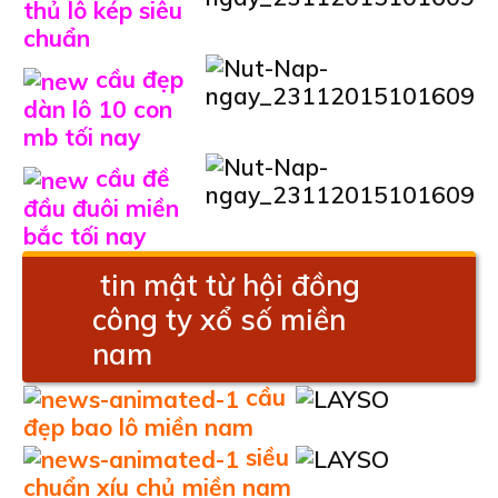
thủ lô kép siêu
chuẩn
cầu đẹp
dàn lô 10 con
mb tối nay
cầu đề
đầu đuôi miền
bắc tối nay
tin mật từ hội đồng
công ty xổ số miền
nam
cầu
đẹp bao lô miền nam
siều
chuẩn xíu chủ miền nam