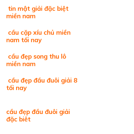
tin mật giải đặc biệt
miền nam
cầu cặp xíu chủ miền
nam tối nay
cầu đẹp song thu lô
miền nam
cầu đẹp đầu đuôi giải 8
tối nay
cầu đẹp đầu đuôi giải
đặc biêt