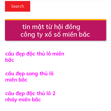
Search
tin mật từ hội đồng
công ty xổ số miền bắc
cầu đẹp độc thủ lô miền
bắc
cầu đẹp song thủ lô
miền bắc
cầu đẹp độc thủ lô 2
nháy miền bắc