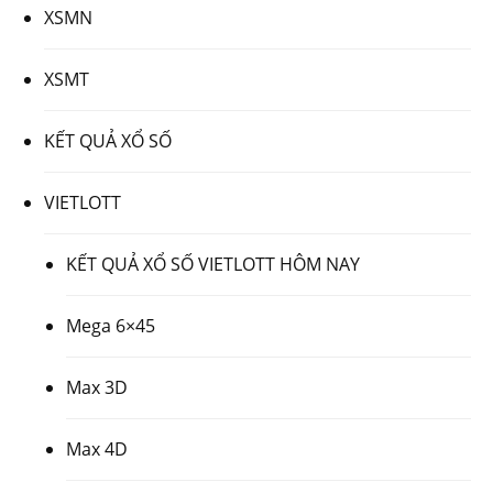
XSMN
XSMT
KẾT QUẢ XỔ SỐ
VIETLOTT
KẾT QUẢ XỔ SỐ VIETLOTT HÔM NAY
Mega 6×45
Max 3D
Max 4D