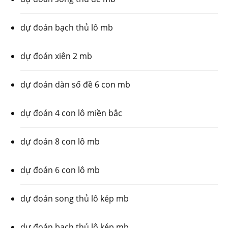
dự đoán bạch thủ lô mb
dự đoán xiên 2 mb
dự đoán dàn số đề 6 con mb
dự đoán 4 con lô miền bắc
dự đoán 8 con lô mb
dự đoán 6 con lô mb
dự đoán song thủ lô kép mb
dự đoán bạch thủ lô kép mb