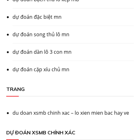
dự đoán đặc biệt mn
dự đoán song thủ lô mn
dự đoán dàn lô 3 con mn
dự đoán cặp xíu chủ mn
TRANG
du doan xsmb chinh xac – lo xien mien bac hay ve
DỰ ĐOÁN XSMB CHÍNH XÁC