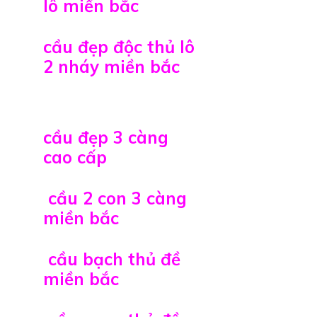
lô miền bắc
cầu đẹp độc thủ lô
2 nháy miền bắc
cầu đẹp 3 càng
cao cấp
cầu 2 con 3 càng
miền bắc
cầu bạch thủ đề
miền bắc