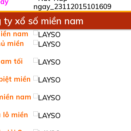
nay
g ty xổ số miền nam
miền nam
hủ miền
nam tối
biệt miền
 miền nam
 lô miền