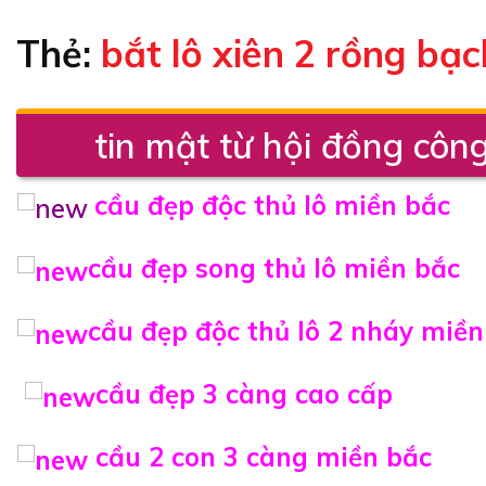
Thẻ:
bắt lô xiên 2 rồng bạc
tin mật từ hội đồng công
cầu đẹp độc thủ lô miền bắc
cầu đẹp song thủ lô miền bắc
cầu đẹp độc thủ lô 2 nháy miền
cầu đẹp 3 càng cao cấp
cầu 2 con 3 càng miền bắc