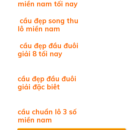
miền nam tối nay
cầu đẹp song thu
lô miền nam
cầu đẹp đầu đuôi
giải 8 tối nay
cầu đẹp đầu đuôi
giải đặc biêt
cầu chuẩn lô 3 số
miền nam