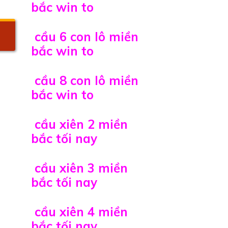
bắc win to
cầu 6 con lô miền
bắc win to
cầu 8 con lô miền
bắc win to
cầu xiên 2 miền
bắc tối nay
cầu xiên 3 miền
bắc tối nay
cầu xiên 4 miền
bắc tối nay