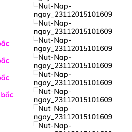
bắc
bắc
bắc
 bắc