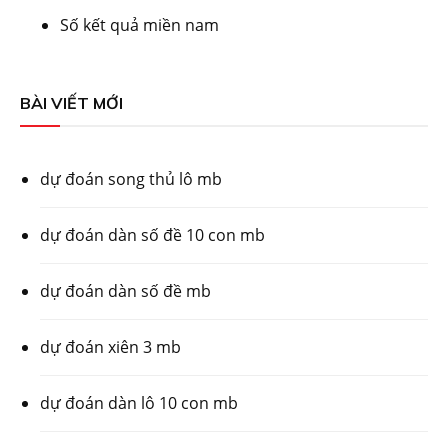
Số kết quả miền nam
BÀI VIẾT MỚI
dự đoán song thủ lô mb
dự đoán dàn số đề 10 con mb
dự đoán dàn số đề mb
dự đoán xiên 3 mb
dự đoán dàn lô 10 con mb