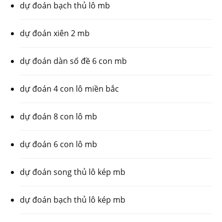
dự đoán bạch thủ lô mb
dự đoán xiên 2 mb
dự đoán dàn số đề 6 con mb
dự đoán 4 con lô miền bắc
dự đoán 8 con lô mb
dự đoán 6 con lô mb
dự đoán song thủ lô kép mb
dự đoán bạch thủ lô kép mb