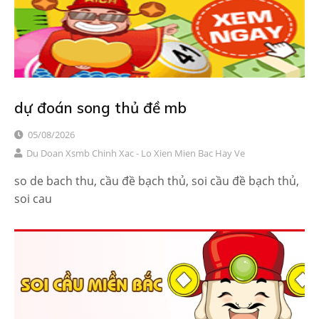
dự đoán song thủ đề mb
05/08/2026
Du Doan Xsmb Chinh Xac - Lo Xien Mien Bac Hay Ve
so de bach thu, cầu đề bạch thủ, soi cầu đề bạch thủ,
soi cau