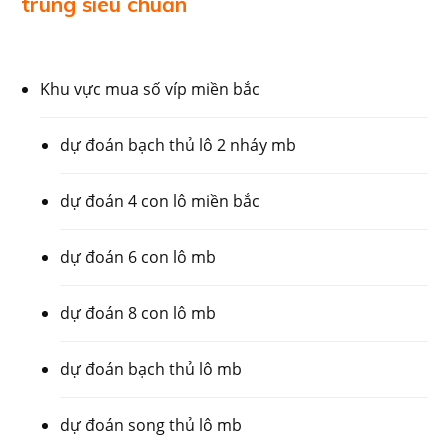
trung siêu chuẩn
Khu vực mua số víp miền bắc
dự đoán bạch thủ lô 2 nháy mb
dự đoán 4 con lô miền bắc
dự đoán 6 con lô mb
dự đoán 8 con lô mb
dự đoán bạch thủ lô mb
dự đoán song thủ lô mb