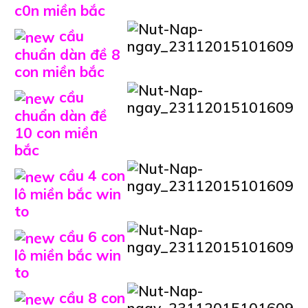
c0n miền bắc
cầu
chuẩn dàn đề 8
con miền bắc
cầu
chuẩn dàn đề
10 con miền
bắc
cầu 4 con
lô miền bắc win
to
cầu 6 con
lô miền bắc win
to
cầu 8 con