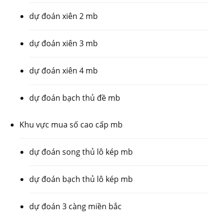
dự đoán xiên 2 mb
dự đoán xiên 3 mb
dự đoán xiên 4 mb
dự đoán bạch thủ đề mb
Khu vực mua số cao cấp mb
dự đoán song thủ lô kép mb
dự đoán bạch thủ lô kép mb
dự đoán 3 càng miền bắc