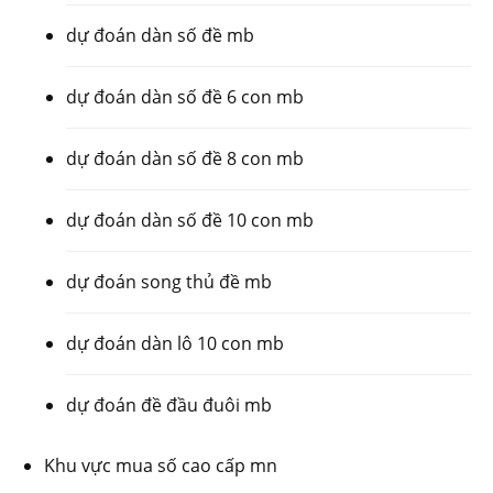
dự đoán dàn số đề mb
dự đoán dàn số đề 6 con mb
dự đoán dàn số đề 8 con mb
dự đoán dàn số đề 10 con mb
dự đoán song thủ đề mb
dự đoán dàn lô 10 con mb
dự đoán đề đầu đuôi mb
Khu vực mua số cao cấp mn