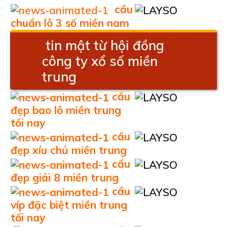
cầu
chuẩn lô 3 số miền nam
tin mật từ hội đồng
công ty xổ số miền
trung
cầu
đẹp bao lô miền trung
tối nay
cầu
đẹp xíu chủ miền trung
cầu
đẹp giải 8 miền trung
cầu
víp đặc biệt miền trung
tối nay