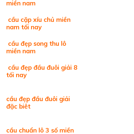
miền nam
cầu cặp xíu chủ miền
nam tối nay
cầu đẹp song thu lô
miền nam
cầu đẹp đầu đuôi giải 8
tối nay
cầu đẹp đầu đuôi giải
đặc biêt
cầu chuẩn lô 3 số miền