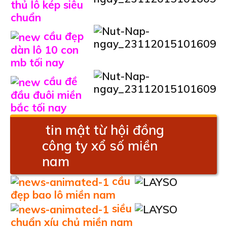
thủ lô kép siêu
chuẩn
cầu đẹp
dàn lô 10 con
mb tối nay
cầu đề
đầu đuôi miền
bắc tối nay
tin mật từ hội đồng
công ty xổ số miền
nam
cầu
đẹp bao lô miền nam
siều
chuẩn xíu chủ miền nam