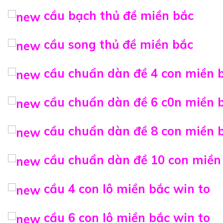
cầu bạch thủ đề miền bắc
cầu song thủ đề miền bắc
cầu chuẩn dàn đề 4 con miền 
cầu chuẩn dàn đề 6 c0n miền 
cầu chuẩn dàn đề 8 con miền 
cầu chuẩn dàn đề 10 con miền
cầu 4 con lô miền bắc win to
cầu 6 con lô miền bắc win to