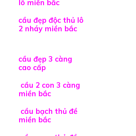
lô miền bắc
cầu đẹp độc thủ lô
2 nháy miền bắc
cầu đẹp 3 càng
cao cấp
cầu 2 con 3 càng
miền bắc
cầu bạch thủ đề
miền bắc