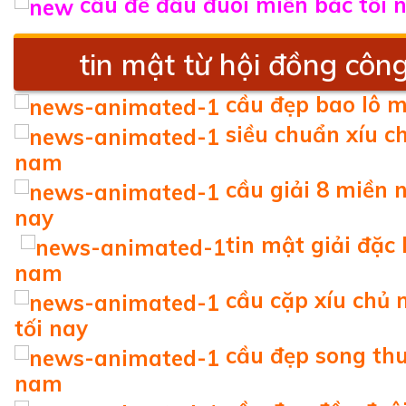
cầu đề đầu đuôi miền bắc tối 
tin mật từ hội đồng côn
cầu đẹp bao lô 
siều chuẩn xíu c
nam
cầu giải 8 miền 
nay
tin mật giải đặc 
nam
cầu cặp xíu chủ
tối nay
cầu đẹp song thu
nam