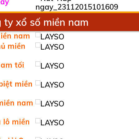
nay
g ty xổ số miền nam
miền nam
hủ miền
nam tối
biệt miền
 miền nam
 lô miền