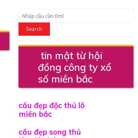
Search
tin mật từ hội
đồng công ty xổ
số miền bắc
cầu đẹp độc thủ lô
miền bắc
cầu đẹp song thủ