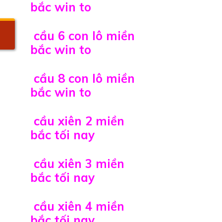
bắc win to
cầu 6 con lô miền
bắc win to
cầu 8 con lô miền
bắc win to
cầu xiên 2 miền
bắc tối nay
cầu xiên 3 miền
bắc tối nay
cầu xiên 4 miền
bắc tối nay