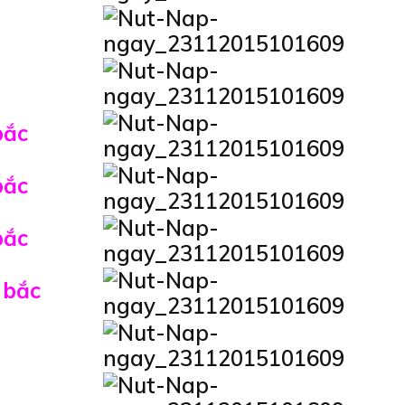
bắc
bắc
bắc
 bắc