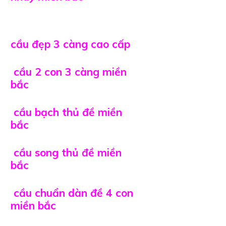
cầu đẹp 3 càng cao cấp
cầu 2 con 3 càng miền
bắc
cầu bạch thủ đề miền
bắc
cầu song thủ đề miền
bắc
cầu chuẩn dàn đề 4 con
miền bắc