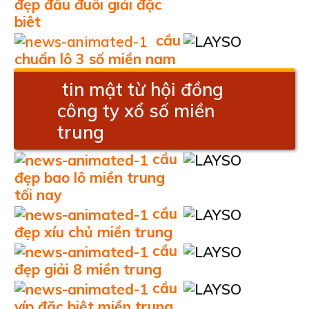
đẹp đầu đuôi giải đặc
biêt
cầu
chuẩn lô 3 số miền nam
tin mật từ hội đồng
công ty xổ số miền
trung
cầu
đẹp bao lô miền trung
tối nay
cầu
đẹp xíu chủ miền trung
cầu
đẹp giải 8 miền trung
cầu
víp đặc biệt miền trung