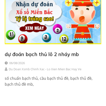
dự đoán bạch thủ lô 2 nháy mb
06/08/2026
Du Doan Xsmb Chinh Xac - Lo Xien Mien Bac Hay Ve
số chuẩn bạch thủ, cầu bạch thủ đề, bạch thủ đề,
bạch thủ đề mb,