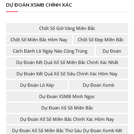
DỰ ĐOÁN XSMB CHÍNH XÁC
Chốt Số Giờ Vàng Miền Bắc
Chốt Số Miền Bắc Hôm Nay
Chốt Số Đẹp Miền Bắc
Cách Đánh Lô Ngày Nào Cũng Trúng
Dự Đoán
Dự Đoán Kết Quả Xổ Số Miền Bắc Chính Xác Nhất
Dự Đoán Kết Quả Xổ Số Siêu Chính Xác Hôm Nay
Dự Đoán Lô Kép
Dự Đoán Xsmb
Dự Đoán XSMB Minh Ngọc
Dự Đoán Xổ Số Miền Bắc
Dự Đoán Xổ Số Miền Bắc Chính Xác Hôm Nay
Dự Đoán Xổ Số Miền Bắc Thứ Sáu Dự Đoán Xsmb Kết