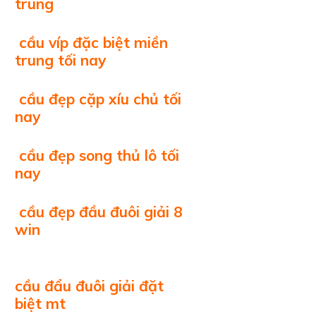
trung
cầu víp đặc biệt miền
trung tối nay
cầu đẹp cặp xíu chủ tối
nay
cầu đẹp song thủ lô tối
nay
cầu đẹp đầu đuôi giải 8
win
cầu đẩu đuôi giải đặt
biệt mt