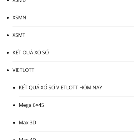
XSMN
XSMT
KẾT QUẢ XỔ SỐ
VIETLOTT
KẾT QUẢ XỔ SỐ VIETLOTT HÔM NAY
Mega 6×45
Max 3D
Max 4D