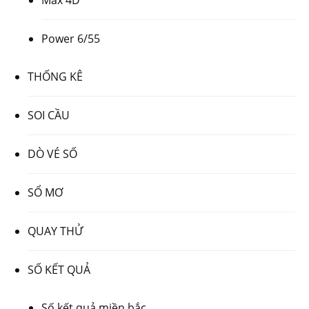
Power 6/55
THỐNG KÊ
SOI CẦU
DÒ VÉ SỐ
SỔ MƠ
QUAY THỬ
SỐ KẾT QUẢ
Số kết quả miền bắc