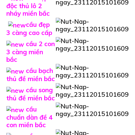
độc thủ lô 2
nháy miền bắc
cầu đẹp
3 càng cao cấp
cầu 2 con
3 càng miền
bắc
cầu bạch
thủ đề miền bắc
cầu song
thủ đề miền bắc
cầu
chuẩn dàn đề 4
con miền bắc