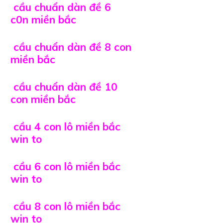
cầu chuẩn dàn đề 6
c0n miền bắc
cầu chuẩn dàn đề 8 con
miền bắc
cầu chuẩn dàn đề 10
con miền bắc
cầu 4 con lô miền bắc
win to
cầu 6 con lô miền bắc
win to
cầu 8 con lô miền bắc
win to