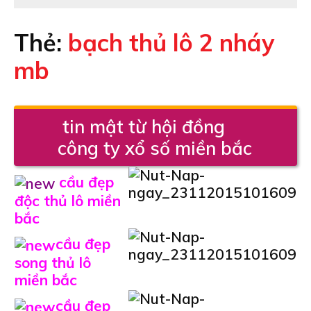
Thẻ:
bạch thủ lô 2 nháy
mb
tin mật từ hội đồng
công ty xổ số miền bắc
cầu đẹp
độc thủ lô miền
bắc
cầu đẹp
song thủ lô
miền bắc
cầu đẹp