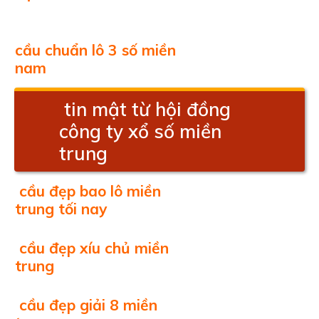
cầu chuẩn lô 3 số miền
nam
tin mật từ hội đồng
công ty xổ số miền
trung
cầu đẹp bao lô miền
trung tối nay
cầu đẹp xíu chủ miền
trung
cầu đẹp giải 8 miền