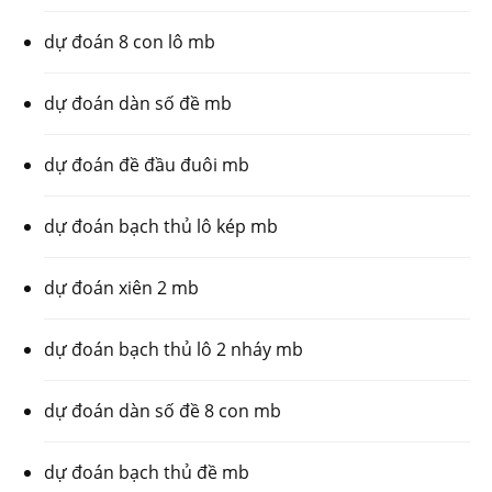
dự đoán 8 con lô mb
dự đoán dàn số đề mb
dự đoán đề đầu đuôi mb
dự đoán bạch thủ lô kép mb
dự đoán xiên 2 mb
dự đoán bạch thủ lô 2 nháy mb
dự đoán dàn số đề 8 con mb
dự đoán bạch thủ đề mb