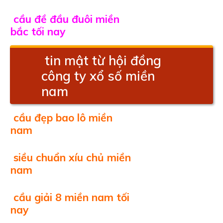
cầu đề đầu đuôi miền
bắc tối nay
tin mật từ hội đồng
công ty xổ số miền
nam
cầu đẹp bao lô miền
nam
siều chuẩn xíu chủ miền
nam
cầu giải 8 miền nam tối
nay