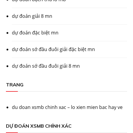
dự đoán giải 8 mn
dự đoán đặc biệt mn
dự đoán sớ đầu đuôi giải đặc biệt mn
dự đoán sớ đầu đuôi giải 8 mn
TRANG
du doan xsmb chinh xac – lo xien mien bac hay ve
DỰ ĐOÁN XSMB CHÍNH XÁC