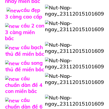
nháy miền bắc
cầu đẹp
3 càng cao cấp
cầu 2 con
3 càng miền
bắc
cầu bạch
thủ đề miền bắc
cầu song
thủ đề miền bắc
cầu
chuẩn dàn đề 4
con miền bắc
cầu
chuẩn dàn đề 6