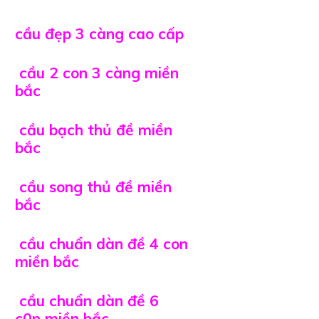
cầu đẹp 3 càng cao cấp
cầu 2 con 3 càng miền
bắc
cầu bạch thủ đề miền
bắc
cầu song thủ đề miền
bắc
cầu chuẩn dàn đề 4 con
miền bắc
cầu chuẩn dàn đề 6
c0n miền bắc