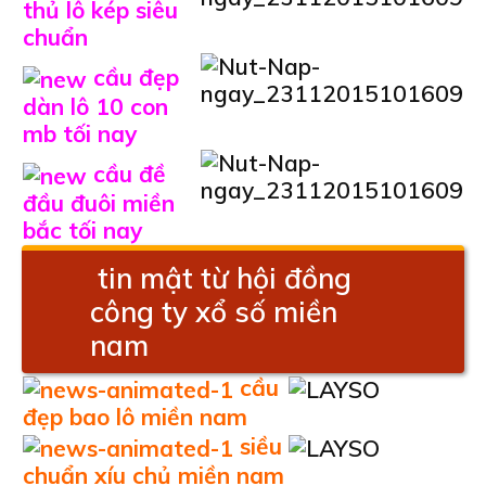
thủ lô kép siêu
chuẩn
cầu đẹp
dàn lô 10 con
mb tối nay
cầu đề
đầu đuôi miền
bắc tối nay
tin mật từ hội đồng
công ty xổ số miền
nam
cầu
đẹp bao lô miền nam
siều
chuẩn xíu chủ miền nam