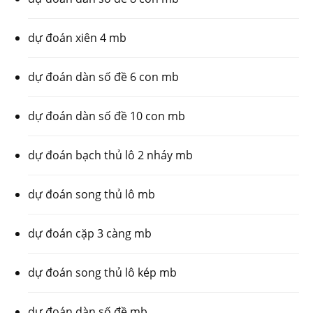
dự đoán xiên 4 mb
dự đoán dàn số đề 6 con mb
dự đoán dàn số đề 10 con mb
dự đoán bạch thủ lô 2 nháy mb
dự đoán song thủ lô mb
dự đoán cặp 3 càng mb
dự đoán song thủ lô kép mb
dự đoán dàn số đề mb