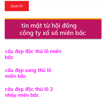
Search
tin mật từ hội đồng
công ty xổ số miền bắc
cầu đẹp độc thủ lô miền
bắc
cầu đẹp song thủ lô
miền bắc
cầu đẹp độc thủ lô 2
nháy miền bắc