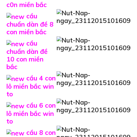
c0n miền bắc
cầu
chuẩn dàn đề 8
con miền bắc
cầu
chuẩn dàn đề
10 con miền
bắc
cầu 4 con
lô miền bắc win
to
cầu 6 con
lô miền bắc win
to
cầu 8 con