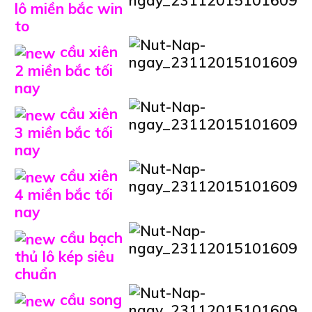
lô miền bắc win
to
cầu xiên
2 miền bắc tối
nay
cầu xiên
3 miền bắc tối
nay
cầu xiên
4 miền bắc tối
nay
cầu bạch
thủ lô kép siêu
chuẩn
cầu song