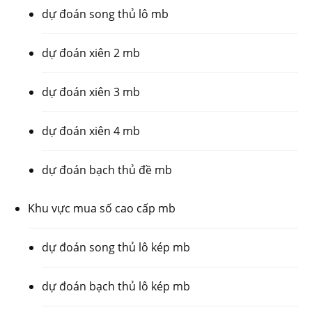
dự đoán song thủ lô mb
dự đoán xiên 2 mb
dự đoán xiên 3 mb
dự đoán xiên 4 mb
dự đoán bạch thủ đề mb
Khu vực mua số cao cấp mb
dự đoán song thủ lô kép mb
dự đoán bạch thủ lô kép mb