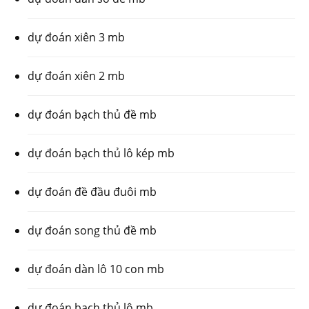
dự đoán xiên 3 mb
dự đoán xiên 2 mb
dự đoán bạch thủ đề mb
dự đoán bạch thủ lô kép mb
dự đoán đề đầu đuôi mb
dự đoán song thủ đề mb
dự đoán dàn lô 10 con mb
dự đoán bạch thủ lô mb