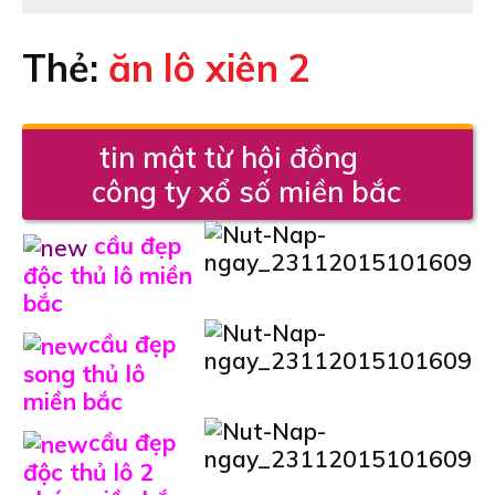
Thẻ:
ăn lô xiên 2
tin mật từ hội đồng
công ty xổ số miền bắc
cầu đẹp
độc thủ lô miền
bắc
cầu đẹp
song thủ lô
miền bắc
cầu đẹp
độc thủ lô 2