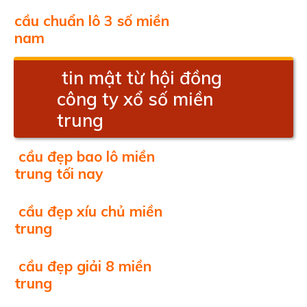
cầu chuẩn lô 3 số miền
nam
tin mật từ hội đồng
công ty xổ số miền
trung
cầu đẹp bao lô miền
trung tối nay
cầu đẹp xíu chủ miền
trung
cầu đẹp giải 8 miền
trung