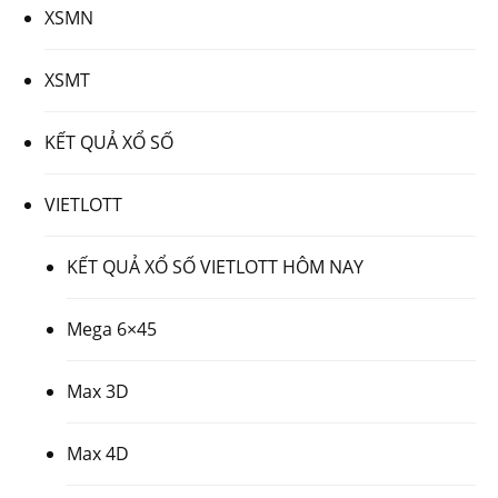
XSMN
XSMT
KẾT QUẢ XỔ SỐ
VIETLOTT
KẾT QUẢ XỔ SỐ VIETLOTT HÔM NAY
Mega 6×45
Max 3D
Max 4D