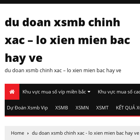
du doan xsmb chinh
xac – lo xien mien bac
hay ve
du doan xsmb chinh xac – lo xien mien bac hay ve
Khu vực mua số víp miền bắc
Khu vực mua số ca
Dự Đoán Xsmb Vip
XSMB
XSMN
XSMT
KẾT QUẢ X
Home
du doan xsmb chinh xac - lo xien mien bac hay ve