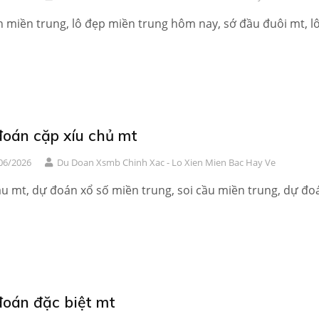
n miền trung, lô đẹp miền trung hôm nay, sớ đầu đuôi mt, l
đoán cặp xíu chủ mt
06/2026
Du Doan Xsmb Chinh Xac - Lo Xien Mien Bac Hay Ve
au mt, dự đoán xổ số miền trung, soi cầu miền trung, dự đo
đoán đặc biệt mt