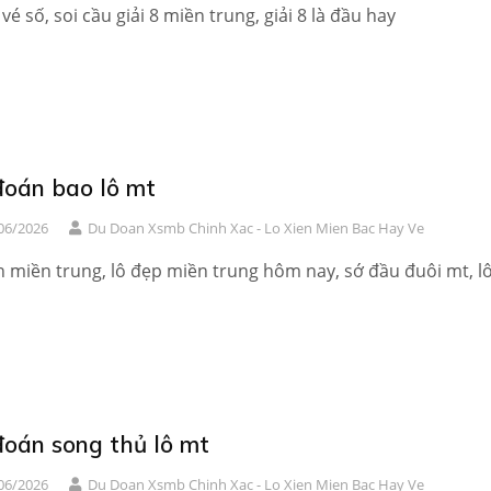
8 vé số, soi cầu giải 8 miền trung, giải 8 là đầu hay
đoán bao lô mt
06/2026
Du Doan Xsmb Chinh Xac - Lo Xien Mien Bac Hay Ve
n miền trung, lô đẹp miền trung hôm nay, sớ đầu đuôi mt, l
đoán song thủ lô mt
06/2026
Du Doan Xsmb Chinh Xac - Lo Xien Mien Bac Hay Ve