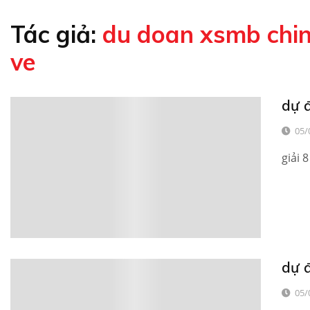
Tác giả:
du doan xsmb chinh
ve
dự 
167
05/
giải 
dự 
118
05/