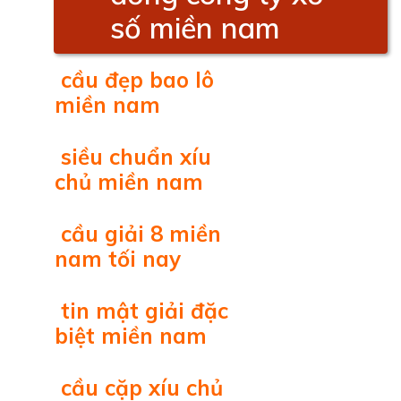
số miền nam
cầu đẹp bao lô
miền nam
siều chuẩn xíu
chủ miền nam
cầu giải 8 miền
nam tối nay
tin mật giải đặc
biệt miền nam
cầu cặp xíu chủ