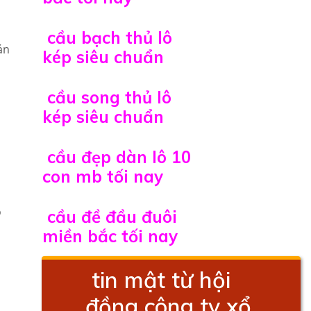
cầu bạch thủ lô
án
kép siêu chuẩn
cầu song thủ lô
kép siêu chuẩn
cầu đẹp dàn lô 10
con mb tối nay
ô
cầu đề đầu đuôi
miền bắc tối nay
tin mật từ hội
đồng công ty xổ