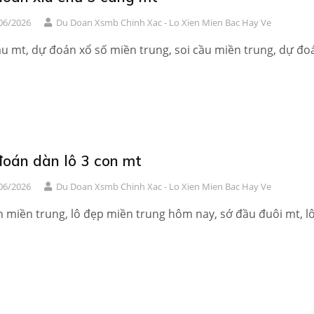
06/2026
Du Doan Xsmb Chinh Xac - Lo Xien Mien Bac Hay Ve
au mt, dự đoán xổ số miền trung, soi cầu miền trung, dự đo
đoán dàn lô 3 con mt
06/2026
Du Doan Xsmb Chinh Xac - Lo Xien Mien Bac Hay Ve
n miền trung, lô đẹp miền trung hôm nay, sớ đầu đuôi mt, l