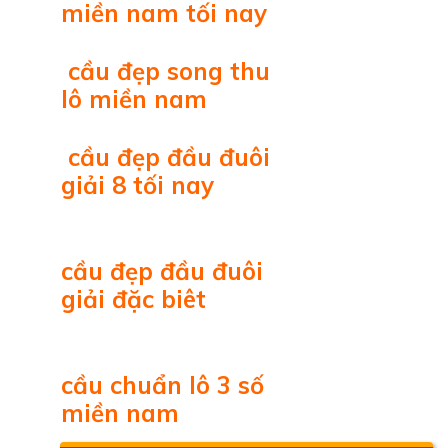
miền nam tối nay
cầu đẹp song thu
lô miền nam
cầu đẹp đầu đuôi
giải 8 tối nay
cầu đẹp đầu đuôi
giải đặc biêt
cầu chuẩn lô 3 số
miền nam