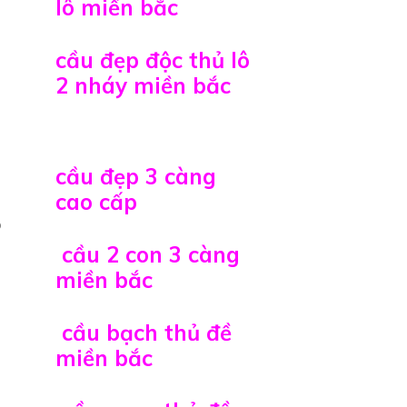
lô miền bắc
cầu đẹp độc thủ lô
2 nháy miền bắc
cầu đẹp 3 càng
cao cấp
ô
cầu 2 con 3 càng
miền bắc
cầu bạch thủ đề
miền bắc